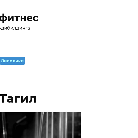
 фитнес
бодибилдинга
Липолики
 Тагил