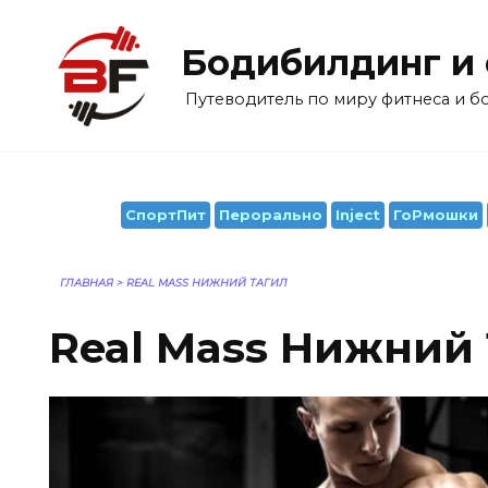
Перейти
к
Бодибилдинг и
содержанию
Путеводитель по миру фитнеса и 
СпортПит
Перорально
Inject
ГоРмошки
ГЛАВНАЯ
>
REAL MASS НИЖНИЙ ТАГИЛ
Real Mass Нижний