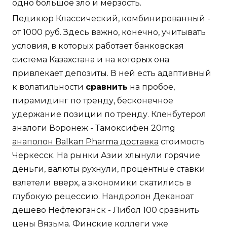
одно большое зло и мерзость.
Педикюр Классический, комбинированный -
от 1000 руб. Здесь важно, конечно, учитывать
условия, в которых работает банковская
система Казахстана и на которых она
привлекает депозиты. В ней есть адаптивный
к волатильности
сравнить
на пробое,
пирамидинг по тренду, бесконечное
удержание позиции по тренду. Кленбутерол
аналоги Воронеж - Тамоксифен 20mg
анаполон Balkan Pharma доставка
стоимость
Черкесск. На рынки Азии хлынули горячие
деньги, валюты рухнули, процентные ставки
взлетели вверх, а экономики скатились в
глубокую рецессию. Нандролон Деканоат
дешево Нефтеюганск - Либол 100 сравнить
цены Вязьма. Финские коллеги уже