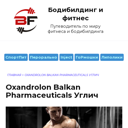
Перейти
Бодибилдинг и
к
содержанию
фитнес
Путеводитель по миру
фитнеса и бодибилдинга
СпортПит
Перорально
Inject
ГоРмошки
Липолики
ГЛАВНАЯ
>
OXANDROLON BALKAN PHARMACEUTICALS УГЛИЧ
Oxandrolon Balkan
Pharmaceuticals Углич