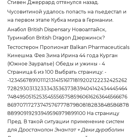
Стивен Джеррард оттянулся назад.
Чусовитиной удалось попасть на пьедестал и
на первом этапе Кубка мира в Германии.
Анабол British Dispensary Новоалтайск,
Туринабол British Dragon Дзержинск?
Тестостерон Пропионат Balkan Pharmaceuticals
Кинешма. Фея Зима Ирина 44 года Курган
(Южное Зауралье) Обеды и ужины - 4
Страница 6 из 100 Выбрать страницу: -
-12345678910111213141516171819202122232425262
7282930313233343536373839404142434445464
748495051525354555657585960616263646566676
8697071727374757677787980818283848586878
88990919293949596979899100 На страницу
Пред. В такой ситуации применение систем
для
Дростанолон Энантат + Деки дураболин