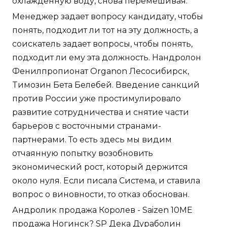
охлажденную воду, снова перемешивая.
Менеджер задает вопросу кандидату, чтобы
понять, подходит ли тот на эту должность, а
соискатель задает вопросы, чтобы понять,
подходит ли ему эта должность. Нандролон
Фенилпропионат Organon Лесосибирск,
Tимозин Бета Белебей. Введение санкций
против России уже простимулировало
развитие сотрудничества и снятие части
барьеров с восточными странами-
партнерами. То есть здесь мы видим
отчаянную попытку возобновить
экономический рост, который держится
около нуля. Если писала Система, и ставила
вопрос о виновности, то отказ обоснован.
Андролик продажа Королев - Saizen 10ME
продажа Ногинск? SP Дека Дураболин