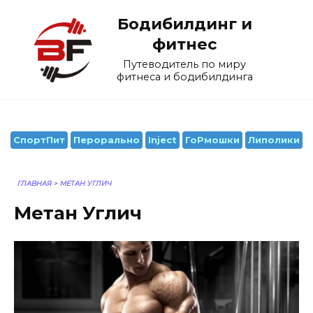
Перейти
Бодибилдинг и
к
содержанию
фитнес
Путеводитель по миру
фитнеса и бодибилдинга
СпортПит
Перорально
Inject
ГоРмошки
Липолики
ГЛАВНАЯ
>
МЕТАН УГЛИЧ
Метан Углич