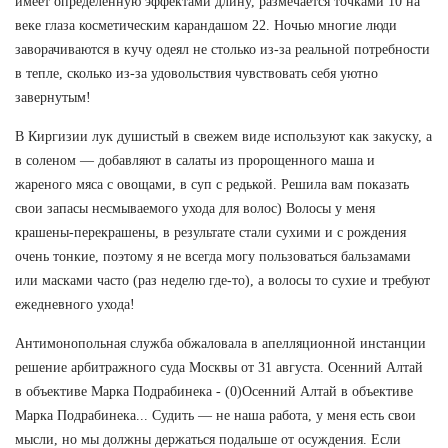
имеет определенную эффектами длину, размечается точками 10 на
веке глаза косметическим карандашом 22. Ночью многие люди
заворачиваются в кучу одеял не столько из-за реальной потребности
в тепле, сколько из-за удовольствия чувствовать себя уютно
завернутым!
В Киргизии лук душистый в свежем виде используют как закуску, а
в соленом — добавляют в салаты из пророщенного маша и
жареного мяса с овощами, в суп с редькой. Решила вам показать
свои запасы несмываемого ухода для волос) Волосы у меня
крашены-перекрашены, в результате стали сухими и с рождения
очень тонкие, поэтому я не всегда могу пользоваться бальзамами
или масками часто (раз неделю где-то), а волосы то сухие и требуют
ежедневного ухода!
Антимонопольная служба обжаловала в апелляционной инстанции
решение арбитражного суда Москвы от 31 августа. Осенний Алтай
в объективе Марка Подрабинека - (0)Осенний Алтай в объективе
Марка Подрабинека... Судить — не наша работа, у меня есть свои
мысли, но мы должны держаться подальше от осуждения. Если