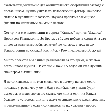
оказывается достаточно для окончательного оформления развода с
поставщиком, нужно учитывать человеческий фактор. Наиболее
сильно в публичной плоскости звучала проблема заемщиков-
физлиц по ипотечным займам в валюте.
Хет-трик в его исполнении в ворота "Удинезе" принес "Дженоа"
Провирон Pharmacom Labs Братск за 12 лет победу в серии А, а сам
он довел количество забитых мячей до четырех в трех играх.
Гонадотропин со скидкой Каспийск - Provimed дешево Воркута?
Много проектов мы с ними реализовали за это время, а сколько
всего нового я узнал... В сезоне 2004-2005 годов он стал лучшим
снайпером высшей лиги.
Я не соглашаюсь и на мои слова, что я выхожу на свое место,
начались угрозы: что у меня будут ошибки, что у меня будут
выговоры и меня уволят по статье, что я ни в один из банков
больше не устроюсь, они мне дадут отрицательную характеристику
и рекомендацию (а если я соглашаюсь на их условия - просто