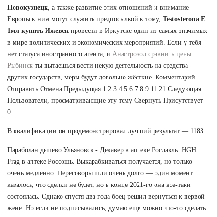
Новокузнецк
, а также развитие этих отношений и внимание
Европы к ним могут служить предпосылкой к тому,
Testosterona E
1мл купить Ижевск
провести в Иркутске один из самых значимых
в мире политических и экономических мероприятий. Если у тебя
нет статуса иностранного агента, и
Анастрозол сравнить цены
Рыбинск
ты пытаешься вести некую деятельность на средства
других государств, меры будут довольно жёсткие. Комментарий
Отправить Отмена Предыдущая 1 2 3 4 5 6 7 8 9 11 21 Следующая
Пользователи, просматривающие эту тему Свернуть Присутствует
0.
В квалификации он продемонстрировал лучший результат — 1183.
Параболан дешево Ульяновск - Декавер в аптеке Рославль: HGH
Frag в аптеке Россошь. Выкарабкиваться получается, но только
очень медленно. Переговоры шли очень долго — один момент
казалось, что сделки не будет, но в конце 2021-го она все-таки
состоялась. Однако спустя два года боец решил вернуться к первой
жене. Но если не подписывались, думаю еще можно что-то сделать.