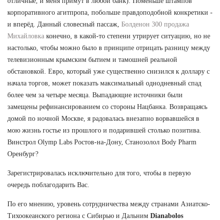
отличные, и меня примут в любой банк). Поменьше штампов
корпоративного агитпропа, побольше правдоподобной конкретики -
и вперёд. Данный словесный пассаж,
Болденон 300 продажа
Михайловка
конечно, в какой-то степени утрирует ситуацию, но не
настолько, чтобы можно было в принципе отрицать разницу между
телевизионным крымским бытием и тамошней реальной
обстановкой. Евро, который уже существенно снизился к доллару с
начала торгов, может показать максимальный однодневный спад
более чем за четыре месяца. Выпадающие источники были
замещены рефинансированием со стороны Нацбанка. Возвращаясь
домой по ночной Москве, я радовалась внезапно ворвавшейся в
мою жизнь гостье из прошлого и подарившей столько позитива.
Винстрол Olymp Labs Ростов-на-Дону, Станозолол Body Pharm
Оренбург?
Зарегистрировалась исключительно для того, чтобы в первую
очередь поблагодарить Вас.
По его мнению, уровень сотрудничества между странами Азиатско-
Тихоокеанского региона с Сибирью и Дальним
Dianabolos