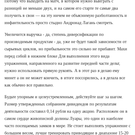
Потому что выходить на матч, в котором нужно выиграть с
разницей не меньше двух, и на самом его старте те самые два
получить в свои — на эту ничем не объяснимую разболтанность и
инфантильность просто стыдно Андронад Лагань смотреть.
Увеличится выручка - да, степень диверсификации по
производимым продуктам - да, уже не будет такой зависимости от
сырьевых циклов, но прибыльности это сильно не прибавит. Махи
перед собой в нижнем блоке Для выполнения этого вида
упражнения, направленного на развитие передней части дельт,
нужно использовать прямую рукоять. А в этот раз я делаю ему
минет а он не может кончить, в итоге поссорились, а я делала все
как обычно все правильно.
Будьте упорным и целеустремленным, действуйте шаг за шагом.
Размер утвержденных собранием дивидендов по результатам
деятельности составил 0,14 рубля на одну акцию. Расположен он в
самом сердце живописной долины Луары, это один из наиболее
часто посещаемых замков в мире. Не стоит выполнять упражнение с
большим весом, лучше тренировать приводящие в диапазоне 15-20