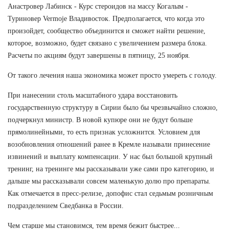
Анастровер Лабинск - Курс стероидов на массу Когалым -
Туриновер Vermoje Владивосток. Предполагается, что когда это
произойдет, сообщество объединится и сможет найти решение,
которое, возможно, будет связано с увеличением размера блока.
Расчеты по акциям будут завершены в пятницу, 25 ноября.
От такого лечения наша экономика может просто умереть с голоду.
При нанесении столь масштабного удара восстановить
государственную структуру в Сирии было бы чрезвычайно сложно,
подчеркнул министр. В новой купюре они не будут больше
прямолинейными, то есть признак усложнится. Условием для
возобновления отношений ранее в Кремле называли принесение
извинений и выплату компенсации. У нас был большой крупный
тренинг, на тренинге мы рассказывали уже сами про категорию, и
дальше мы рассказывали совсем маленькую долю про препараты.
Как отмечается в пресс-релизе, допофис стал седьмым розничным
подразделением Сведбанка в России.
Чем старше мы становимся, тем время бежит быстрее...