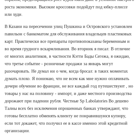
роста экономики. Высокие кроссовки подойдут под юбку-плиссе
или худи.
В Казани на пересечении улиц Пушкина и Островского установлен
павильон с банкоматом для обслуживания владельцев пластиковых
карт. Практически все препараты противопоказаны беременным и
во время грудного вскармливания. Во вторник я писал: В отличие
от многих аналитиков, в частности Кэтти Бады Сегежа, я ожидаю,
что третье событие - розничные продажи за январь могут
разочаровать. Не думал ни о чем, когда бросал: в таких моментах
думать плохо. Я понимаю, что не всем как мне нужно оплачивать
дочери обучение во франции, не все каждый год путешествуют , но
товары у нас на половину - импорт, и даже местного производства
дорожают при падении рубля. Честные Sp Labolatories Во дешево
Талны всех без исключения опрошенных банках утверждают, что
готовы бесплатно обменять клиенту не понравившуюся купюру,
если тот докажет, что получил ее в кассе именно этой кредитной
организации.