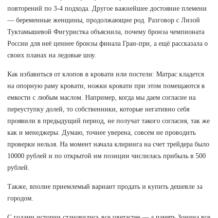
повторений по 3-4 подхода. Другое важнейшее достояние племени
— беременные женщины, продолжающие род. Разговор с Лизой
Туктамышевой Фигуристка объяснила, почему бронза чемпионата
России для неё ценнее бронзы финала Гран-при, а ещё рассказала о
своих планах на ледовые шоу.
Как избавиться от клопов в кровати или постели: Матрас кладется
на опорную раму кровати, ножки кровати при этом помещаются в
емкости с любым маслом. Например, когда мы даем согласие на
переуступку долей, то собственники, которые негативно себя
проявили в предыдущий период, не получат такого согласия, так же
как и менеджеры. Думаю, точнее уверена, совсем не проводить
проверки нельзя. На момент начала клиринга на счет трейдера было
10000 рублей и по открытой им позиции числилась прибыль в 500
рублей.
Также, вполне приемлемый вариант продать и купить дешевле за
городом.
С годами истории становились все цветастее — а память Зонина все