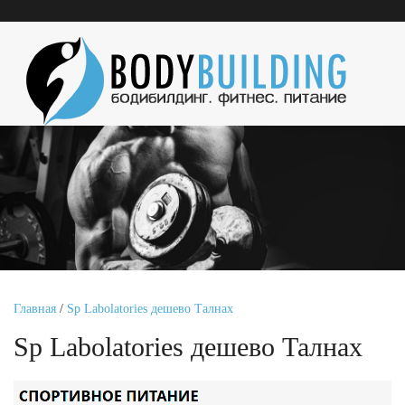
Главная
/
Sp Labolatories дешево Талнах
Sp Labolatories дешево Талнах