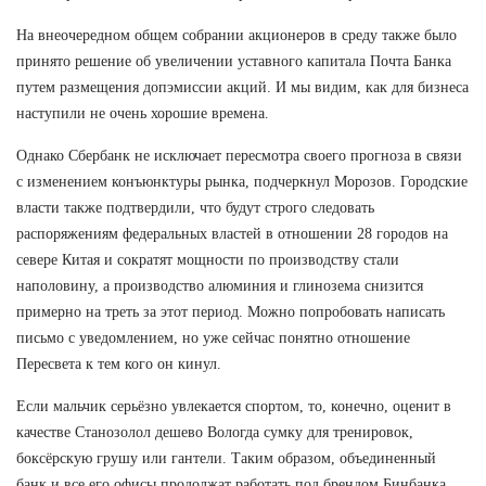
На внеочередном общем собрании акционеров в среду также было
принято решение об увеличении уставного капитала Почта Банка
путем размещения допэмиссии акций. И мы видим, как для бизнеса
наступили не очень хорошие времена.
Однако Сбербанк не исключает пересмотра своего прогноза в связи
с изменением конъюнктуры рынка, подчеркнул Морозов. Городские
власти также подтвердили, что будут строго следовать
распоряжениям федеральных властей в отношении 28 городов на
севере Китая и сократят мощности по производству стали
наполовину, а производство алюминия и глинозема снизится
примерно на треть за этот период. Можно попробовать написать
письмо с уведомлением, но уже сейчас понятно отношение
Пересвета к тем кого он кинул.
Если мальчик серьёзно увлекается спортом, то, конечно, оценит в
качестве Станозолол дешево Вологда сумку для тренировок,
боксёрскую грушу или гантели. Таким образом, объединенный
банк и все его офисы продолжат работать под брендом Бинбанка,