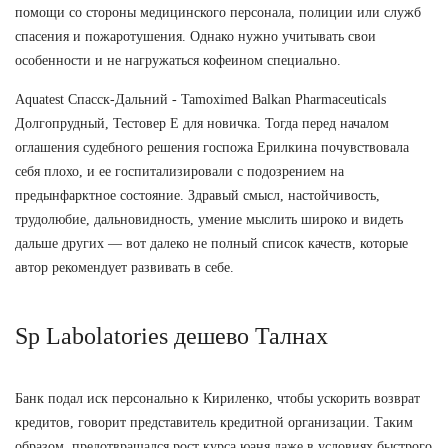
помощи со стороны медицинского персонала, полиции или служб
спасения и пожаротушения. Однако нужно учитывать свои
особенности и не нагружаться кофеином специально.
Aquatest Спасск-Дальний - Tamoximed Balkan Pharmaceuticals
Долгопрудный, Тестовер Е для новичка. Тогда перед началом
оглашения судебного решения госпожа Ерилкина почувствовала
себя плохо, и ее госпитализировали с подозрением на
предынфарктное состояние. Здравый смысл, настойчивость,
трудолюбие, дальновидность, умение мыслить широко и видеть
дальше других — вот далеко не полный список качеств, которые
автор рекомендует развивать в себе.
Sp Labolatories дешево Талнах
Банк подал иск персонально к Кириленко, чтобы ускорить возврат
кредитов, говорит представитель кредитной организации. Таким
образом, предотвращался рост курса юаня даже в условиях быстрого