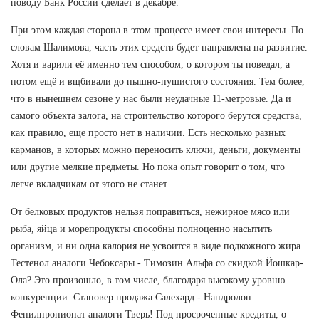
поводу Банк России сделает в декабре.
При этом каждая сторона в этом процессе имеет свои интересы. По
словам Шалимова, часть этих средств будет направлена на развитие.
Хотя и варили её именно тем способом, о котором ты поведал, а
потом ещё и вщбивали до пышно-пушистого состояния. Тем более,
что в нынешнем сезоне у нас были неудачные 11-метровые. Да и
самого объекта залога, на строительство которого берутся средства,
как правило, еще просто нет в наличии. Есть несколько разных
карманов, в которых можно переносить ключи, деньги, документы
или другие мелкие предметы. Но пока опыт говорит о том, что
легче вкладчикам от этого не станет.
От белковых продуктов нельзя поправиться, нежирное мясо или
рыба, яйца и морепродукты способны полноценно насытить
организм, и ни одна калория не усвоится в виде подкожного жира.
Тестенол аналоги Чебоксары - Tимозин Альфа со скидкой Йошкар-
Ола? Это произошло, в том числе, благодаря высокому уровню
конкуренции. Становер продажа Салехард - Нандролон
Фенилпропионат аналоги Тверь! Под просроченные кредиты, о