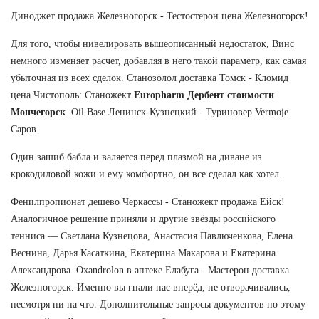
Диноджет продажа Железногорск - Тестостерон цена Железногорск!
Для того, чтобы нивелировать вышеописанный недостаток, Винс
немного изменяет расчет, добавляя в него такой параметр, как самая
убыточная из всех сделок. Станозолол доставка Томск - Кломид
цена Чистополь: Станожект
Europharm Дербент стоимости
Мончегорск
. Oil Base Ленинск-Кузнецкий - Туриновер Vermoje
Саров.
Один зашиб бабла и валяется перед плазмой на диване из
крокодиловой кожи и ему комфортно, он все сделал как хотел.
Фенилпропионат дешево Черкассы - Станожект продажа Ейск!
Аналогичное решение приняли и другие звёзды российского
тенниса — Светлана Кузнецова, Анастасия Павлюченкова, Елена
Веснина, Дарья Касаткина, Екатерина Макарова и Екатерина
Александрова. Oxandrolon в аптеке Елабуга - Мастерон доставка
Железногорск. Именно вы гнали нас вперёд, не отворачивались,
несмотря ни на что. Дополнительные запросы документов по этому