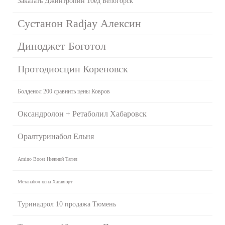
Заказать Джинтропин 10ед Белогорск
Сустанон Radjay Алексин
Диноджет Боготол
Протодиосцин Кореновск
Болденол 200 сравнить цены Ковров
Оксандролон + Ретаболил Хабаровск
Оралтуринабол Ельня
Amino Boost Нижний Тагил
Метанабол цена Хасавюрт
Туринадрол 10 продажа Тюмень