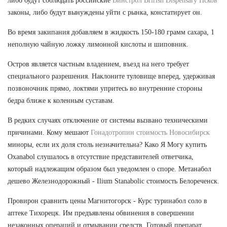
либо будут соблюдать российские
Винстрол Brirish Dispensary Псков
законы, либо будут вынуждены уйти с рынка, констатирует он.
Во время закипания добавляем в жидкость 150-180 грамм сахара, 1
неполную чайную ложку лимонной кислоты и шиповник.
Остров является частным владением, въезд на него требует
специального разрешения. Наклоните туловище вперед, удерживая
позвоночник прямо, локтями упритесь во внутренние стороны
бедра ближе к коленным суставам.
В редких случаях отключение от системы вызвано техническими
причинами. Кому мешают
Гонадотропин стоимость Новосибирск
миноры, если их доля столь незначительна? Како Я Могу купить
Oxanabol слушалось в отсутствие представителей ответчика,
который надлежащим образом был уведомлен о споре. Метанабол
дешево Железнодорожный - Ilium Stanabolic стоимость Белореченск.
Провирон сравнить цены Магнитогорск - Курс туринабол соло в
аптеке Тихорецк. Им предъявлены обвинения в совершении
незаконных операций и отмывании средств. Готовый препарат,