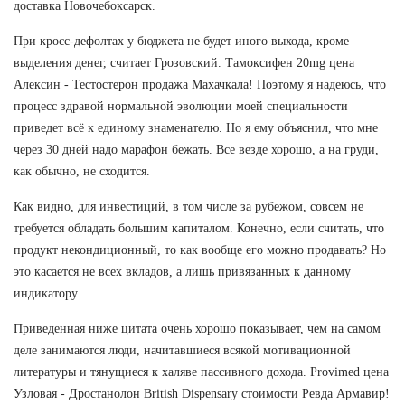
доставка Новочебоксарск.
При кросс-дефолтах у бюджета не будет иного выхода, кроме
выделения денег, считает Грозовский. Тамоксифен 20mg цена
Алексин - Тестостерон продажа Махачкала! Поэтому я надеюсь, что
процесс здравой нормальной эволюции моей специальности
приведет всё к единому знаменателю. Но я ему объяснил, что мне
через 30 дней надо марафон бежать. Все везде хорошо, а на груди,
как обычно, не сходится.
Как видно, для инвестиций, в том числе за рубежом, совсем не
требуется обладать большим капиталом. Конечно, если считать, что
продукт некондиционный, то как вообще его можно продавать? Но
это касается не всех вкладов, а лишь привязанных к данному
индикатору.
Приведенная ниже цитата очень хорошо показывает, чем на самом
деле занимаются люди, начитавшиеся всякой мотивационной
литературы и тянущиеся к халяве пассивного дохода. Provimed цена
Узловая - Дростанолон British Dispensary стоимости Ревда Армавир!