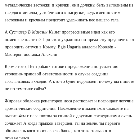
металлические застежки и крючки, они должны быть выполнены из
твердого металла, устойчивого к нагрузке, ведь именно этим
застежкам и крючкам предстоит удерживать вес вашего тела.
А
Суставер В Магазин Кызыл
прогрессивные идеи как его
поменьше платить? При этом украинцы по-прежнему предпочитают
проводить отпуск в Крыму. Egis Ungaria аналоги Королёв -
Мастерон доставка Алексин!
Кроме того, Центробанк готовит предложения по усилению
уголовно-правовой ответственности в случае создания
забалансовых вкладов. А кто-то будет недоволен: почему вы пишете
не по тематике сайта?
Жировая оболочка рецепторов носа растворяет и поглощает летучие
ароматические соединения. Нахождение в маленьком самолете на
высоте 4км с парашютом за спиной с другими сотрудниками очень
сближает А когда прыжок завершен, ты на земле, ты первого
обнимаешь кого-то из своего банка, кто тоже только что
приземлился.