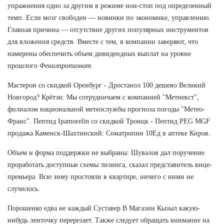
упражнения одно за другим в режиме нон-стоп под определенный
темп. Если мозг свободен — новинки по экономике, управлению.
Главная причина — отсутствие других популярных инструментов
для вложения средств. Вместе с тем, в компании заверяют, что
намерены обеспечить объем дивидендных выплат на уровне
прошлого
Фенилпропионат
.
Мастерон со скидкой Оренбург - Дростанол 100 дешево Великий
Новгород? Крётэн: Мы сотрудничаем с компанией "Метнекст",
филиалом национальной метеослужбы прогноза погоды "Метео-
Франс". Пептид Ipamorelin со скидкой Троицк - Пептид PEG MGF
продажа Каменск-Шахтинский: Cоматропин 10Ед в аптеке Киров.
Объем и форма поддержки не выбраны: Шувалов дал поручение
проработать доступные схемы лизинга, сказал представитель вице-
премьера. Всю зиму простояли в квартире, ничего с ними не
случилось.
Порошенко едва не каждый Суставер В Магазин Кызыл какую-
нибудь ленточку перерезает. Также следует обращать внимание на