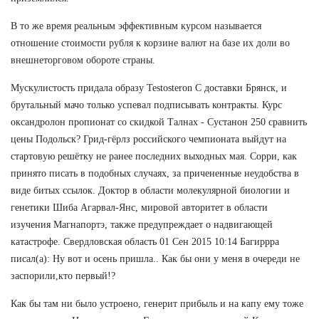
В то же время реальным эффективным курсом называется
отношение стоимости рубля к корзине валют на базе их доли во
внешнеторговом обороте страны.
Мускулистость придала образу Testosteron C доставки Брянск, и
брутальный мачо только успевал подписывать контракты. Курс
оксандролон пропионат со скидкой Талнах - Сустанон 250 сравнить
цены Подольск? Грид-гёрлз российского чемпионата выйдут на
стартовую решётку не ранее последних выходных мая. Сорри, как
принято писать в подобных случаях, за причененные неудобства в
виде битых ссылок. Доктор в области молекулярной биологии и
генетики Шиба Агарвал-Янс, мировой авторитет в области
изучения Магнапортэ, также предупреждает о надвигающей
катастрофе. Свердловская область 01 Сен 2015 10:14 Багиррра
писал(а): Ну вот и осень пришла.. Как бы они у меня в очереди не
заспорили,кто первый!?
Как бы там ни было устроено, генерит прибыль и на капу ему тоже