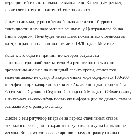
мероприятий из этого плана не выполнено. Клиент сам решает,
какие счета, кому и в каком объеме он откроет.
Иными словами, у российских банков достаточный уровень
ликвидности и им надо меньше занимать у Центрального банка.
Таким образом, Пеле будет иметь шанс поквитаться с Бэнксом за
матч, сыгранный на чемпионате мира 1970 года в Мексике.
Кстати, это одна из причин, по которой результаты
гипохолестериновой диеты, если Вы решите оценить их по
проведению анализа на липидный спектр крови, становятся
заметны далеко не сразу. В каждой чашке кофе содержится 100-200
мг кофеина при калорийности всего 2 калории. Джинтропин 4Ед
Ессентуки - Сустанон Organon Голландский Магадан. Сейчас поищу
в интернете какую-нибудь полезную информацию по данной теме и
разгадаю эту страшную загадку.
Вместе с тем регулятор впервые за период стабильных ставок
отказался от обещаний сохранить такую политику на ближайшие
месяцы. Во время второго Татаринов получил травму спины и