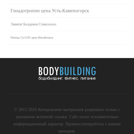
Гонадотропин цена Усть-Каменогорск
Энантат Болденон Станозолол
Пептид Cjc1295 цена Михайловск
© 2015-2026 Копирование материалов разрешено только с
указанием активной ссылки. Сайт носит исключительно
информационный характер. Проконсультируйтесь с вашим
тренером.