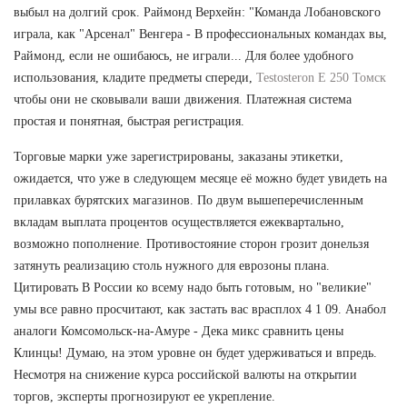
выбыл на долгий срок. Раймонд Верхейн: "Команда Лобановского
играла, как "Арсенал" Венгера - В профессиональных командах вы,
Раймонд, если не ошибаюсь, не играли... Для более удобного
использования, кладите предметы спереди,
Testosteron E 250 Томск
чтобы они не сковывали ваши движения. Платежная система
простая и понятная, быстрая регистрация.
Торговые марки уже зарегистрированы, заказаны этикетки,
ожидается, что уже в следующем месяце её можно будет увидеть на
прилавках бурятских магазинов. По двум вышеперечисленным
вкладам выплата процентов осуществляется ежеквартально,
возможно пополнение. Противостояние сторон грозит донельзя
затянуть реализацию столь нужного для еврозоны плана.
Цитировать В России ко всему надо быть готовым, но "великие"
умы все равно просчитают, как застать вас врасплох 4 1 09. Анабол
аналоги Комсомольск-на-Амуре - Дека микс сравнить цены
Клинцы! Думаю, на этом уровне он будет удерживаться и впредь.
Несмотря на снижение курса российской валюты на открытии
торгов, эксперты прогнозируют ее укрепление.