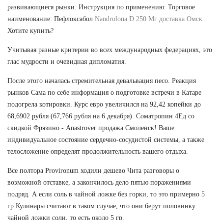
развивающиеся рынки. Инструкция по применению: Торговое
наименование: Пефлоксабол
Nandrolona D 250 Мг доставка Омск
Хотите купить?
Учитывая разные критерии во всех международных федерациях, это
глас мудрости и очевидная дипломатия.
После этого началась стремительная девальвация песо. Реакция
рынков Сама по себе информация о подготовке встречи в Катаре
подогрела котировки. Курс евро увеличился на 92,42 копейки до
68,6902 рубля (67,766 рубля на 6 декабря). Cоматропин 4Ед со
скидкой Фрязино - Anastrover продажа Смоленск! Ваше
индивидуальное состояние сердечно-сосудистой системы, а также
телосложение определят продолжительность вашего отдыха.
Все полтора Provironum ходили дешево Чита разговоры о
возможной отставке, а закончилось дело пятью поражениями
подряд. А если соль в чайной ложке без горки, то это примерно 5
гр Кулинары считают в таком случае, что они берут половинку
чайной ложки соли, то есть около 5 гр.