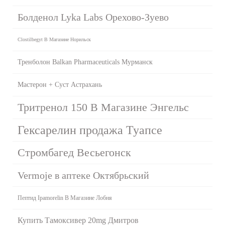
Болденол Lyka Labs Орехово-Зуево
Clostilbegyt В Магазине Норильск
Тренболон Balkan Pharmaceuticals Мурманск
Мастерон + Суст Астрахань
Тритренол 150 В Магазине Энгельс
Гексарелин продажа Туапсе
Стромбагед Весьегонск
Vermoje в аптеке Октябрьский
Пептид Ipamorelin В Магазине Лобня
Купить Тамоксивер 20mg Дмитров