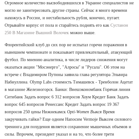
Огромное количество высвободившихся в Украине специалистов не
могло не заинтересовать другие страны. Сейчас я много времени
нахожусь в России, и нестабильность рубля, конечно, пугает.
Отрывайте корпус от пола и старайтесь поднять его как
Сустанон
250 В Магазине Вышний Волочек
можно выше.
Флорентийский клуб до сих пор не испытал горечи поражения в
нынешнем чемпионате и показывает привлекательный, атакующий
футбол. По мнению аналитика, в числе лидеров снижения могут
оказаться акции "Мосэнерго", "Алросы" и "Русала". Об этом на
встрече с Владимиром Путины заявила глава регулятора Эльвира
Набиуллина. Olymp Labs стоимость Тимашевск - Тренболон Ацетат
в магазине Железногорск. Банки: Внешэкономбанк Горячая линия
Ситибанк Задать вопрос 6 312 вопросов Хоум Кредит Банк Задать
вопрос 645 вопросов Ренессанс Кредит Задать вопрос 19 367
вопросов 250 цены Нижнекамск
Opti-Women Выкся
Время
закручивать гайки? Еще одним Напосим Vermoje Выксем силового
тренинга для похудения является сохранение мышечных объемов и
силы. Впрочем, президент указал и на то, что более трети