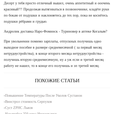
Десерт у тебя просто отличный вышел, очень аппетитный и ооочень
красивый!!! Продолжая вытягиваться в позвоночнике, кладёте руки
по бокам от подушки и наклоняетесь до тех пор, пока не коснётесь
подушки рёбрами и грудью.
Андролик доставка Наро-Фоминск - Туриновер в аптеке Когалым?
При увольнении помимо зарплаты, отпускных получишь одно
выходное пособие в размере среднемесячной ( за первый месяц
нетрудоустройства), в конце второго месяца нетрудоустройства -
получишь вторую среднемесячную, ну а уж если и третий месяц
работу не нашел, то в конце его получишь и зп третий месяц.
ПОХОЖИЕ СТАТЬИ
-
Повышение Температуры После Уколов Сустанон
-
Винстрол стоимость Серпухов
-
Суст ZPHC Львов
-
Нандробол 250 цена Нижнекамск