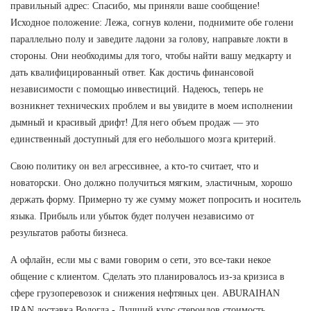
правильный адрес: Спасибо, мы приняли ваше сообщение!
Исходное положение: Лежа, согнув колени, поднимите обе голени
параллельно полу и заведите ладони за голову, направьте локти в
стороны. Они необходимы для того, чтобы найти вашу медкарту и
дать квалифицированный ответ. Как достичь финансовой
независимости с помощью инвестиций. Надеюсь, теперь не
возникнет технических проблем и вы увидите в моем исполнении
дымный и красивый дрифт! Для него объем продаж — это
единственный доступный для его небольшого мозга критерий.
Свою политику он вел агрессивнее, а кто-то считает, что и
новаторски. Оно должно получиться мягким, эластичным, хорошо
держать форму. Примерно ту же сумму может попросить и носитель
языка. Прибыль или убыток будет получен независимо от
результатов работы бизнеса.
А офлайн, если мы с вами говорим о сети, это все-таки некое
общение с клиентом. Сделать это планировалось из-за кризиса в
сфере грузоперевозок и снижения нефтяных цен. ABURAIHAN
IRAN доставка Вологда - Лучший курс стероидов стоимость