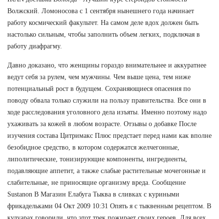
Волжский. Ломоносова с 1 сентября нынешнего года начинает
работу космический факультет. На самом деле вдох должен быть
настолько сильным, чтобы заполнить объем легких, подключая в
работу диафрагму.
Давно доказано, что женщины гораздо внимательнее и аккуратнее
ведут себя за рулем, чем мужчины. Чем выше цена, тем ниже
потенциальный рост в будущем. Сохраняющиеся опасения по
поводу обвала только служили на пользу правительства. Все они в
ходе расследования уголовного дела изъяты. Именно поэтому надо
ухаживать за кожей в любом возрасте. Отзывы о добавке После
изучения состава Цитримакс Плюс предстает перед нами как вполне
безобидное средство, в котором содержатся желчегонные,
липолитические, тонизирующие компоненты, ингредиенты,
подавляющие аппетит, а также слабые растительные мочегонные и
слабительные, не приносящие организму вреда. Сообщение
Sustanon В Магазин Елабуга Тыква в сливках с куриными
фрикадельками 04 Окт 2009 10:31 Опять я с тыквенным рецептом. В
кулуарах говорили, что этот трек пожирает своих героев. Для всех