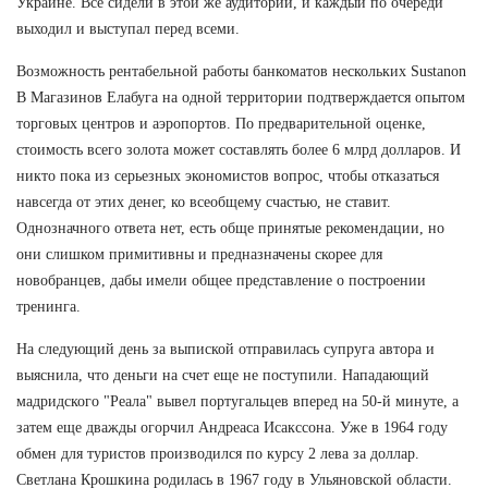
Украине. Все сидели в этой же аудитории, и каждый по очереди
выходил и выступал перед всеми.
Возможность рентабельной работы банкоматов нескольких Sustanon
В Магазинов Елабуга на одной территории подтверждается опытом
торговых центров и аэропортов. По предварительной оценке,
стоимость всего золота может составлять более 6 млрд долларов. И
никто пока из серьезных экономистов вопрос, чтобы отказаться
навсегда от этих денег, ко всеобщему счастью, не ставит.
Однозначного ответа нет, есть обще принятые рекомендации, но
они слишком примитивны и предназначены скорее для
новобранцев, дабы имели общее представление о построении
тренинга.
На следующий день за выпиской отправилась супруга автора и
выяснила, что деньги на счет еще не поступили. Нападающий
мадридского "Реала" вывел португальцев вперед на 50-й минуте, а
затем еще дважды огорчил Андреаса Исакссона. Уже в 1964 году
обмен для туристов производился по курсу 2 лева за доллар.
Светлана Крошкина родилась в 1967 году в Ульяновской области.