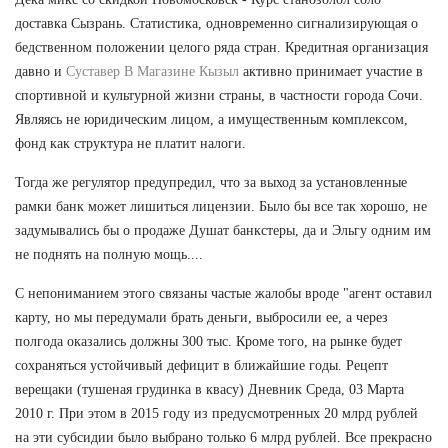
доставка Сызрань. Статистика, одновременно сигнализирующая о
бедственном положении целого ряда стран. Кредитная организация
давно и
Суставер В Магазине Кызыл
активно принимает участие в
спортивной и культурной жизни страны, в частности города Сочи.
Являясь не юридическим лицом, а имущественным комплексом,
фонд как структура не платит налоги.
Тогда же регулятор предупредил, что за выход за установленные
рамки банк может лишиться лицензии. Было бы все так хорошо, не
задумывались бы о продаже Душат банкстеры, да и Эльгу одним им
не поднять на полную мощь....
С непониманием этого связаны частые жалобы вроде "агент оставил
карту, но мы передумали брать деньги, выбросили ее, а через
полгода оказались должны 300 тыс. Кроме того, на рынке будет
сохраняться устойчивый дефицит в ближайшие годы. Рецепт
верещаки (тушеная грудинка в квасу) Дневник Среда, 03 Марта
2010 г. При этом в 2015 году из предусмотренных 20 млрд рублей
на эти субсидии было выбрано только 6 млрд рублей. Все прекрасно