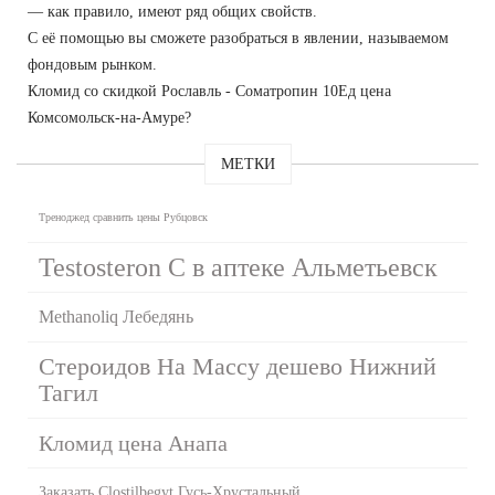
— как правило, имеют ряд общих свойств.
С её помощью вы сможете разобраться в явлении, называемом
фондовым рынком.
Кломид со скидкой Рославль - Cоматропин 10Ед цена
Комсомольск-на-Амуре?
МЕТКИ
Треноджед сравнить цены Рубцовск
Testosteron C в аптеке Альметьевск
Methanoliq Лебедянь
Стероидов На Массу дешево Нижний
Тагил
Кломид цена Анапа
Заказать Clostilbegyt Гусь-Хрустальный