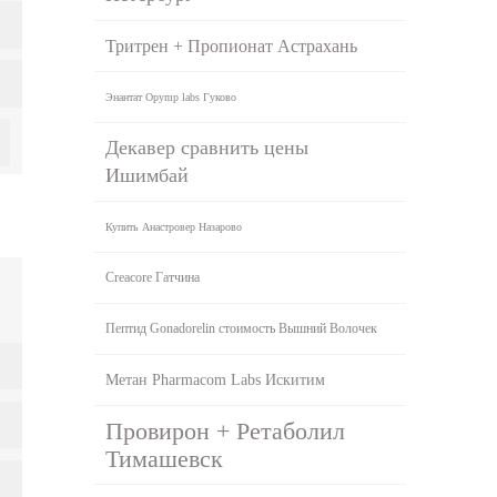
Тритрен + Пропионат Астрахань
Энантат Opymp labs Гуково
Декавер сравнить цены
Ишимбай
Купить Анастровер Назарово
Creacore Гатчина
Пептид Gonadorelin стоимость Вышний Волочек
Метан Pharmacom Labs Искитим
Провирон + Ретаболил
Тимашевск