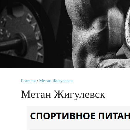
Главная
/
Метан Жигулевск
Метан Жигулевск