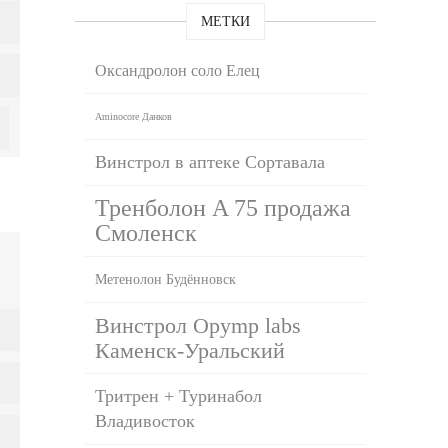
МЕТКИ
Оксандролон соло Елец
Aminocore Данков
Винстрол в аптеке Сортавала
Тренболон A 75 продажа
Смоленск
Метенолон Будённовск
Винстрол Opymp labs
Каменск-Уральский
Тритрен + Туринабол
Владивосток