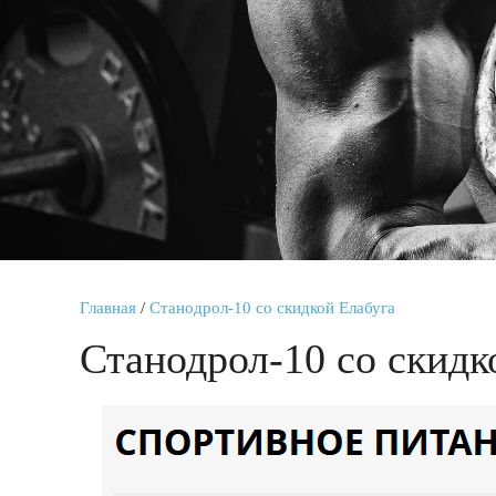
Главная
/
Станодрол-10 со скидкой Елабуга
Станодрол-10 со скидк