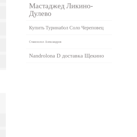
Мастаджед Ликино-
Дулево
Купить Туринабол Соло Череповец
Станозолол Александров
Nandrolona D доставка Щекино