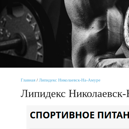
Главная
/
Липидекс Николаевск-На-Амуре
Липидекс Николаевск