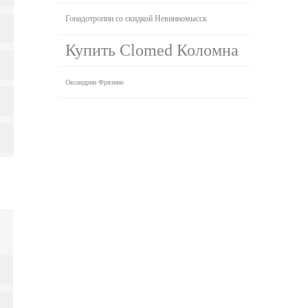
Гонадотропин со скидкой Невинномысск
Купить Clomed Коломна
Оксандрин Фрязино