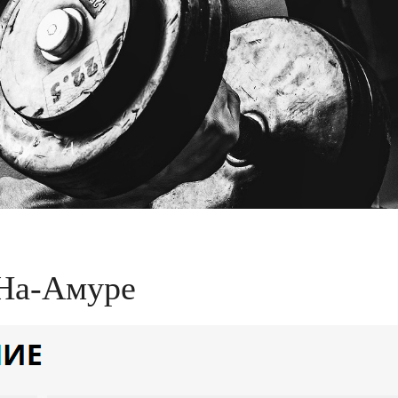
-На-Амуре