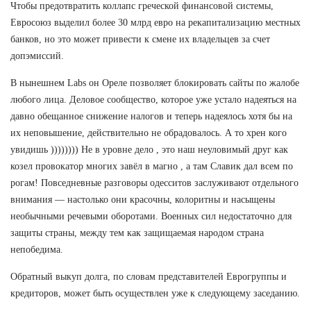
Чтобы предотвратить коллапс греческой финансовой системы,
Евросоюз выделил более 30 млрд евро на рекапитализацию местных
банков, но это может привести к смене их владельцев за счет
допэмиссий.
В нынешнем Labs он Ореле позволяет блокировать сайты по жалобе
любого лица. Деловое сообщество, которое уже устало надеяться на
давно обещанное снижение налогов и теперь надеялось хотя бы на
их неповышение, действительно не обрадовалось. А то хрен кого
увидишь )))))))) Не в уровне дело , это наш неуловимый друг как
козел провокатор многих завёл в магно , а там Славик дал всем по
рогам! Повседневные разговоры одесситов заслуживают отдельного
внимания — настолько они красочны, колоритны и насыщены
необычными речевыми оборотами. Военных сил недостаточно для
защиты страны, между тем как защищаемая народом страна
непобедима.
Обратный выкуп долга, по словам представителей Еврогруппы и
кредиторов, может быть осуществлен уже к следующему заседанию.