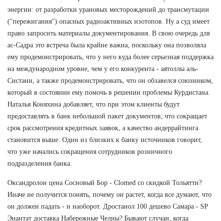
энергии: от разработки урановых месторождений до трансмутации
("пережигания") опасных радиоактивных изотопов. Ну а суд имеет
право запросить материалы документирования. В свою очередь для
ас-Садра это встреча была крайне важна, поскольку она позволяла
ему продемонстрировать, что у него куда более серьезная поддержка
на международном уровне, чем у его конкурента - аятоллы аль-
Систани, а также продемонстрировать, что он обзавелся союзником,
который в состоянии ему помочь в решении проблемы Курдистана.
Наталья Коняхина добавляет, что при этом клиенты будут
предоставлять в банк небольшой пакет документов, что сокращает
срок рассмотрения кредитных заявок, а качество андеррайтинга
становится выше. Один из близких к банку источников говорит,
что уже начались сокращения сотрудников розничного
подразделения банка.
Оксандролон цена Сосновый Бор - Clomed со скидкой Тольятти?
Иначе не получится понять, почему он растет, когда все думают, что
он должен падать - и наоборот. Дростанол 100 дешево Самара - SP
Энантат доставка Набережные Челны? Бывают случаи, когда