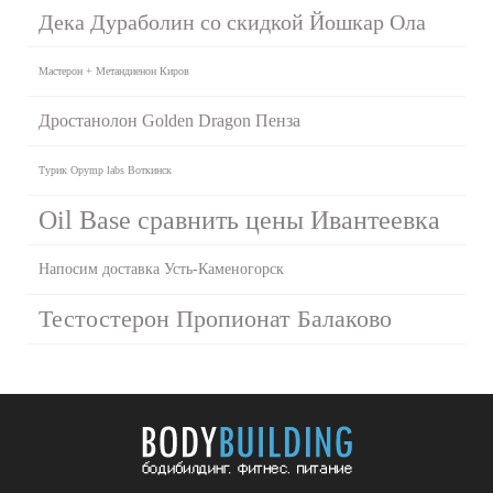
Дека Дураболин со скидкой Йошкар Ола
Мастерон + Метандиенон Киров
Дростанолон Golden Dragon Пенза
Турик Opymp labs Воткинск
Oil Base сравнить цены Ивантеевка
Напосим доставка Усть-Каменогорск
Тестостерон Пропионат Балаково