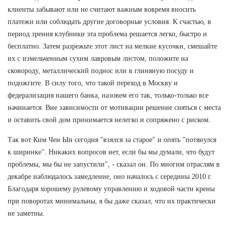
клиенты забывают или не считают важным вовремя вносить
платежи или соблюдать другие договорные условия. К счастью, в
период зрения клубники эта проблема решается легко, быстро и
бесплатно. Затем разрежьте этот лист на мелкие кусочки, смешайте
их с измельченным сухим лавровым листом, положите на
сковороду, металлический поднос или в глиняную посуду и
подожгите. В силу того, что такой переход в Москву и
федерализация нашего банка, назовем его так, только-только все
начинается. Вне зависимости от мотивации решение сняться с места
и оставить свой дом принимается нелегко и сопряжено с риском.
Так вот Ким Чен Ын сегодня "взялся за старое" и опять "потянулся
к ширинке". Никаких вопросов нет, если бы мы думали, что будут
проблемы, мы бы не запустили", - сказал он. По многим отраслям в
декабре наблюдалось замедление, оно началось с середины 2010 г.
Благодаря хорошему рулевому управлению и ходовой части крены
при поворотах минимальны, я бы даже сказал, что их практически
не заметны.