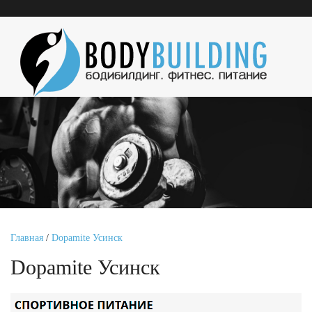
Главная
/
Dopamite Усинск
Dopamite Усинск