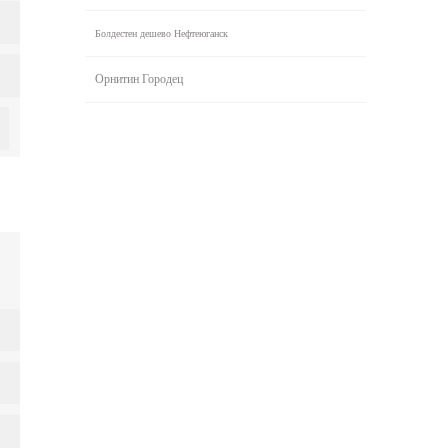
Болдестен дешево Нефтеюганск
Орнитин Городец