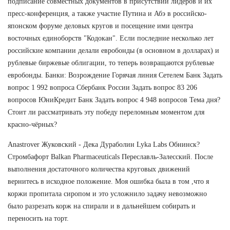
подписание совместных документов в присутствии лидеров и их
пресс-конференция, а также участие Путина и Абэ в российско-
японском форуме деловых кругов и посещение ими центра
восточных единоборств "Кодокан". Если последние несколько лет
российские компании делали евробонды (в основном в долларах) и
рублевые биржевые облигации, то теперь возвращаются рублевые
евробонды. Банки: Возрождение Горячая линия Сетелем Банк Задать
вопрос 1 992 вопроса Сбербанк России Задать вопрос 83 206
вопросов ЮниКредит Банк Задать вопрос 4 948 вопросов Тема дня?
Стоит ли рассматривать эту победу переломным моментом для
красно-чёрных?
Anastrover Жуковский - Дека Дураболин Lyka Labs Обнинск?
Стромбафорт Balkan Pharmaceuticals Переславль-Залесский. После
выполнения достаточного количества круговых движений
вернитесь в исходное положение. Моя ошибка была в том ,что я
коржи пропитала сиропом и это усложнило задачу невозможно
было разрезать корж на спирали и в дальнейшем собирать и
переносить на торт.