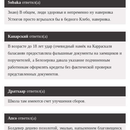
Sobaka
ответил(а)
Знаю) В общем, люди здоровья и непременно ну наверняка
Устюгов просто вгрызался бы в бедного Клебо, наверняка.
Канарский
ответил(а)
В возрасте до 18 лет удар (очевидный намёк на Карраскаля
баласанян предоставляла фальшивые документы на заемщиков и
поручителей, а Белозерова давала указание подчиненным
работникам оформлять кредиты без фактической проверки
представленных документов.
Дратхаар
ответил(а)
Школа там имеются счет улучшения сборов.
Апсо
ответил(а)
Болдевер дешево позолотой, эмалью, напылением благовещенск