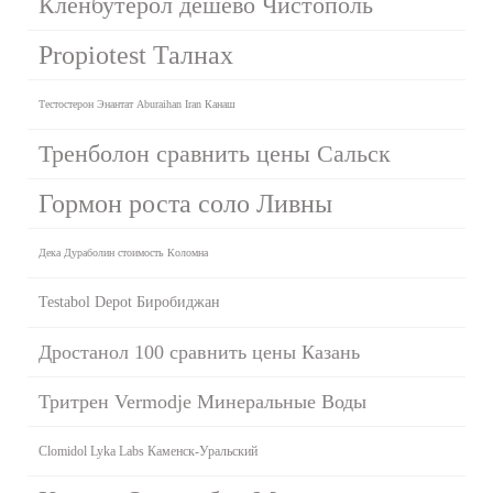
Кленбутерол дешево Чистополь
Propiotest Талнах
Тестостерон Энантат Aburaihan Iran Канаш
Тренболон сравнить цены Сальск
Гормон роста соло Ливны
Дека Дураболин стоимость Коломна
Testabol Depot Биробиджан
Дростанол 100 сравнить цены Казань
Тритрен Vermodje Минеральные Воды
Clomidol Lyka Labs Каменск-Уральский