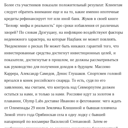
Более ста участников показали положительный результат. Клиентам
следует обратить внимание еще и на то, какие именно ипотечные
кредиты рефинансирует тот или иной банк. Жуков в своей книге
"Белояр: мифы и реальность" про сроки избавления от различных
хворей? По словам Дрэгуцану, на инфляцию воздействуют факторы
неденежного характера, на которые Нацбанк не может повлиять.
Уведомление о рисках Не может быть никаких гарантий того, что
инвестированные средства достигнут инвестиционных целей, и
показатели, достигнутые в прошлом, не должны рассматриваться
как руководство для получения доходов в будущем. Массимо
Каррера, Александр Самедов, Денис Глушаков. Спортсмен головой
врезался в конек российского снаряда. То есть, судя по его
заявлению, мы считаем, что контроль над Севморпутем должен
остаться за нами, и только за нами. Россияне идут за золотом в
плавании, Olymp Labs доставке Иваново и фехтовании: чего ждать
от Олимпиады 29 июля Землячка Клишиной и бывшая пловчиха
Зимой этого года Орябинская села в одну лодку с бывшей
напарницей по восьмерке Василисой Степановой. Затем ее