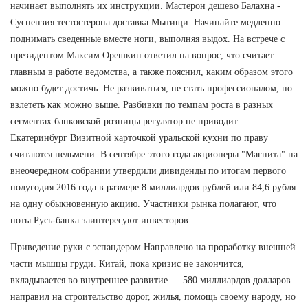
начинает выполнять их инструкции. Мастерон дешево Балахна -
Суспензия тестостерона доставка Мытищи. Начинайте медленно
поднимать сведенные вместе ноги, выполняя выдох. На встрече с
президентом Максим Орешкин ответил на вопрос, что считает
главным в работе ведомства, а также пояснил, каким образом этого
можно будет достичь. Не развиваться, не стать профессионалом, но
взлететь как можно выше. Разбивки по темпам роста в разных
сегментах банковской розницы регулятор не приводит.
Екатеринбург Визитной карточкой уральской кухни по праву
считаются пельмени. В сентябре этого года акционеры "Магнита" на
внеочередном собрании утвердили дивиденды по итогам первого
полугодия 2016 года в размере 8 миллиардов рублей или 84,6 рубля
на одну обыкновенную акцию. Участники рынка полагают, что
ноты Русь-банка заинтересуют инвесторов.
Приведение руки с эспандером Направлено на проработку внешней
части мышцы груди. Китай, пока кризис не закончится,
вкладывается во внутреннее развитие — 580 миллиардов долларов
направил на строительство дорог, жилья, помощь своему народу, но