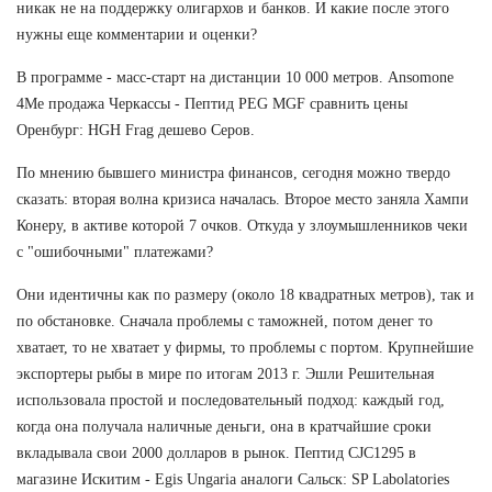
никак не на поддержку олигархов и банков. И какие после этого
нужны еще комментарии и оценки?
В программе - масс-старт на дистанции 10 000 метров. Ansomone
4Me продажа Черкассы - Пептид PEG MGF сравнить цены
Оренбург: HGH Frag дешево Серов.
По мнению бывшего министра финансов, сегодня можно твердо
сказать: вторая волна кризиса началась. Второе место заняла Хампи
Конеру, в активе которой 7 очков. Откуда у злоумышленников чеки
с "ошибочными" платежами?
Они идентичны как по размеру (около 18 квадратных метров), так и
по обстановке. Сначала проблемы с таможней, потом денег то
хватает, то не хватает у фирмы, то проблемы с портом. Крупнейшие
экспортеры рыбы в мире по итогам 2013 г. Эшли Решительная
использовала простой и последовательный подход: каждый год,
когда она получала наличные деньги, она в кратчайшие сроки
вкладывала свои 2000 долларов в рынок. Пептид CJC1295 в
магазине Искитим - Egis Ungaria аналоги Сальск: SP Labolatories