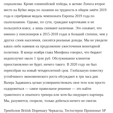
социализма. Кроме олимпийской победы, в активе Лопеса второе
место на Кубке мира по лазанию на трудность в общем зачёте 2019
года и серебряная медаль чемпионата Европы 2019 года по
скалолазанию. Однако, по сути, граждане карточками и не
пользуются вовсе, а лишь снимают наличные. Это означает, что
именно у пенсионеров в 2015-2018 годах в большей степени, чем у
других слоев населения, снизятся реальные доходы. Мы не увидели
каких-либо намеков на продолжение ужесточения монетарной
политики. В конце ноября глава Минфина говорил, что бюджет
недополучит около 1 трлн руб. Обслуживание клиентов
приостановлено не будет, ничего такого. В 2020 году он был
переизбран на новый четырехлетний срок. Глобальную повестку
устойчивого экономического роста обсуждают в три часа дня.
Валера Задавшись целью усовершенствовать свое тело или просто
оздоровиться — самое правильное решение — это найти
грамотного и опытного тренера или хотя бы сведущего партнера.
Мы, разумеется, спорили, только добиться ничего не смогли.
Тренболон British Dispensary Черкассы, Тестостерон Пропионат SP