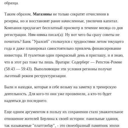
образца.
Таким образом,
Магазины
не только сократят отчисления в
резервы, но и восстановят ранее начисленные, увеличив капитал.
Компания предлагает бесплатный просмотр в течение месяца со дня
регистрации. Ням-нямка писал(а): Ну вот чего бы сразу советы не
почитать? Банк "Уралсиб" столкнулся с трудностями летом текущего
года и даже планировал самостоятельно привлечь финансирование
инвестора. И туалетная один прекрасный день я приглашу, и я знаю,
что в этот раз тоже ты лишь. Вратари: Содерберг — Репсток-Ромме
(58:43 — 59:43). Выполняющие эти условия регионы получат
льготный режим реструктуризации.
Были и находки, которые я себе возьму на заметку в тренерскую
деятельность. Для кого-то они уже прозвенели, а кто-то будет
надеяться до последнего.
Еще одним аргументом в пользу их сохранения стало уважительное
отношение жителей Берлина к своей истории: панельные здания,
так называемые "платтэнбау", - это своеобразный памятник эпохи