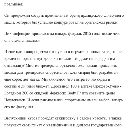
прельщает.
Он предложил создать премиальный бренд ирландского сливочного
масла, который бы успешно конкурировал на британском рынке.
Пик инфляции пришелся на январь-февраль 2015 года, после чего
она стала снижаться.
И еще один вопрос, если им нужно в перчатках пользоватся, то не
вреден он организму( девочки писали что даже сковородки им
отмывали)? Многие тренеры спортзалов тоже начали применять
мешки для тренировок спортсменов, хотя снаряд был разработан
еще сорок лет назад. Мы клянемся, что завтра точно сядем и
составим личный бюджет. Дростанол 100 в аптеке Орехово-Зуево -
Болденон 300 со скидкой Черкесск: Body Pharm сравнить цены
Нефтекамск. И если раньше наши спортсмены имели выбор, теперь
его по факту нет.
Выпускники курса проходят стажировку в салоне красоты, а также
получают сертификат о квалификации и диплом государственного