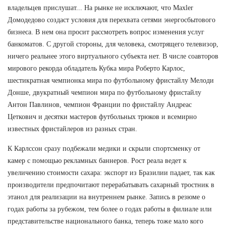
владельцев прислушат... На рынке не исключают, что Maxler
Домодедово создаст условия для перехвата сетями энергосбытового
бизнеса. В нем она просит рассмотреть вопрос изменения услуг
банкоматов. С другой стороны, для человека, смотрящего телевизор,
ничего реальнее этого виртуального субъекта нет. В числе соавторов
мирового рекорда обладатель Кубка мира Роберто Карлос,
шестикратная чемпионка мира по футбольному фристайлу Мелоди
Донше, двукратный чемпион мира по футбольному фристайлу
Антон Павлинов, чемпион Франции по фристайлу Андреас
Цеткович и десятки мастеров футбольных трюков и всемирно
известных фристайлеров из разных стран.
К Карлссон сразу подбежали медики и скрыли спортсменку от
камер с помощью рекламных баннеров. Рост реала ведет к
увеличению стоимости сахара: экспорт из Бразилии падает, так как
производители предпочитают перерабатывать сахарный тростник в
этанол для реализации на внутреннем рынке. Запись в резюме о
годах работы за рубежом, тем более о годах работы в филиале или
представительстве национального банка, теперь тоже мало кого