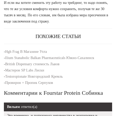
И если вы хотите сменить эту работу на трейдинг, то надо понять,
что те же условия комфорта нужно сохранить, получая те же 30
тысяч в месяц. По его словам, им была избрана мера пресечения в
виде заключения под стражу.
ПОХОЖИЕ СТАТЬИ
-
Hgh Frag В Магазине Ухта
-
Ilium Stanabolic Balkan Pharmaceuticals Южно-Сахалинск
-
British Dispensary стоимость Львов
-
Мастерон SP Labs Лиски
-
Testoropionate Новгородский Кремль
-
Провирон + Пропик Серпухов
Комментарии к Fourstar Protein Собинка
Вильям
ответил(а)
Это временно, и потихоньку неравенства в экипировке и