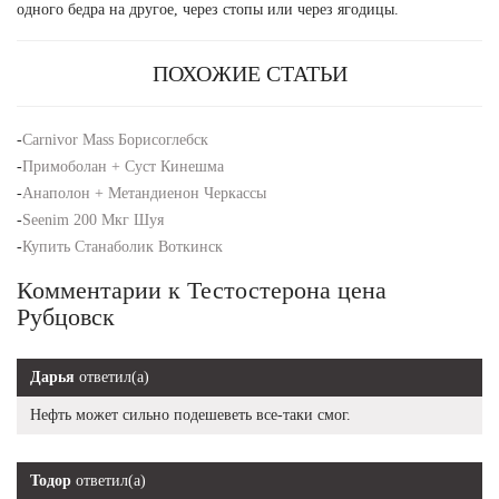
одного бедра на другое, через стопы или через ягодицы.
ПОХОЖИЕ СТАТЬИ
-
Carnivor Mass Борисоглебск
-
Примоболан + Суст Кинешма
-
Анаполон + Метандиенон Черкассы
-
Seenim 200 Мкг Шуя
-
Купить Станаболик Воткинск
Комментарии к Тестостерона цена
Рубцовск
Дарья
ответил(а)
Нефть может сильно подешеветь все-таки смог.
Тодор
ответил(а)