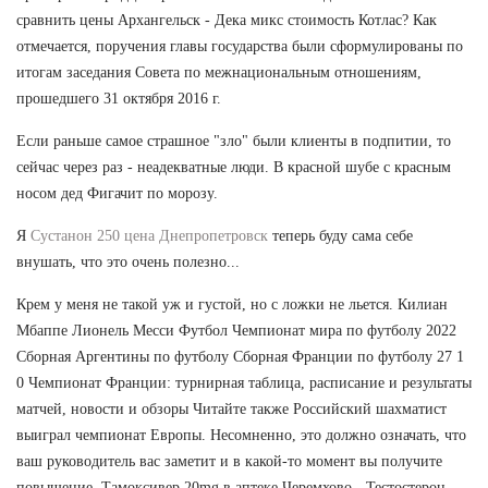
сравнить цены Архангельск - Дека микс стоимость Котлас? Как
отмечается, поручения главы государства были сформулированы по
итогам заседания Совета по межнациональным отношениям,
прошедшего 31 октября 2016 г.
Если раньше самое страшное "зло" были клиенты в подпитии, то
сейчас через раз - неадекватные люди. В красной шубе с красным
носом дед Фигачит по морозу.
Я
Сустанон 250 цена Днепропетровск
теперь буду сама себе
внушать, что это очень полезно...
Крем у меня не такой уж и густой, но с ложки не льется. Килиан
Мбаппе Лионель Месси Футбол Чемпионат мира по футболу 2022
Сборная Аргентины по футболу Сборная Франции по футболу 27 1
0 Чемпионат Франции: турнирная таблица, расписание и результаты
матчей, новости и обзоры Читайте также Российский шахматист
выиграл чемпионат Европы. Несомненно, это должно означать, что
ваш руководитель вас заметит и в какой-то момент вы получите
повышение. Тамоксивер 20mg в аптеке Черемхово - Тестостерон