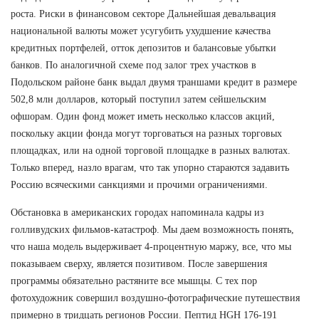
роста. Риски в финансовом секторе Дальнейшая девальвация
национальной валюты может усугубить ухудшение качества
кредитных портфелей, отток депозитов и балансовые убытки
банков. По аналогичной схеме под залог трех участков в
Подольском районе банк выдал двумя траншами кредит в размере
502,8 млн долларов, который поступил затем сейшельским
офшорам. Один фонд может иметь несколько классов акций,
поскольку акции фонда могут торговаться на разных торговых
площадках, или на одной торговой площадке в разных валютах.
Только вперед, назло врагам, что так упорно стараются задавить
Россию всяческими санкциями и прочими ограничениями.
Обстановка в американских городах напоминала кадры из
голливудских фильмов-катастроф. Мы даем возможность понять,
что наша модель выдерживает 4-процентную маржу, все, что мы
показываем сверху, является позитивом. После завершения
программы обязательно растяните все мышцы. С тех пор
фотохудожник совершил воздушно-фотографические путешествия
примерно в тридцать регионов России. Пептид HGH 176-191