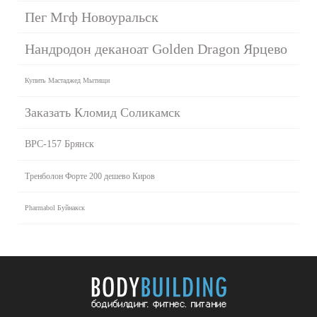
Пег Мгф Новоуральск
Нандродон деканоат Golden Dragon Ярцево
Купить Мастаджед Мытищи
Заказать Кломид Соликамск
BPC-157 Брянск
Тренболон Форте 200 дешево Киров
Pharmabol Буйнакск