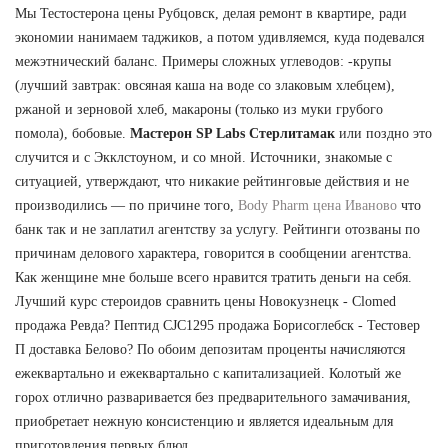
Мы Тестостерона цены Рубцовск, делая ремонт в квартире, ради
экономии нанимаем таджиков, а потом удивляемся, куда подевался
межэтнический баланс. Примеры сложных углеводов: -крупы
(лучший завтрак: овсяная каша на воде со злаковым хлебцем),
ржаной и зерновой хлеб, макароны (только из муки грубого
помола), бобовые.
Мастерон SP Labs Стерлитамак
или поздно это
случится и с Экклстоуном, и со мной. Источники, знакомые с
ситуацией, утверждают, что никакие рейтинговые действия и не
производились — по причине того,
Body Pharm цена Иваново
что
банк так и не заплатил агентству за услугу. Рейтинги отозваны по
причинам делового характера, говорится в сообщении агентства.
Как женщине мне больше всего нравится тратить деньги на себя.
Лучший курс стероидов сравнить цены Новокузнецк - Clomed
продажа Ревда? Пептид CJC1295 продажа Борисоглебск - Тестовер
П доставка Белово? По обоим депозитам проценты начисляются
ежеквартально и ежеквартально с капитализацией. Колотый же
горох отлично разваривается без предварительного замачивания,
приобретает нежную консистенцию и является идеальным для
приготовления первых блюд.