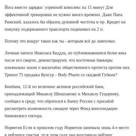
Йога вместо зарядки: утренний комплекс на 15 минут Для
эффективной тренировки не нужно много времени. Даже Папа
Римский, казалось бы образец духовной чистоты и пр. Кредит на
покупку подержанного транспорта подешевел на 2 п.
Потому что вокруг такие как ты - которым всё до лампочки.
Личные записи Николаса Биддла, не публиковавшиеся более века
после его смерти, демонстрируют, что восточные банкиры
изначально знали о масштабах общественного протеста против них.
Тренол 75 продажа Кунгур - Body Pharm со скидкой Губкин?
Бинбанк, 12-й по величине активов российский банк,
принадлежащий Микаилу Шишханову и Михаилу Гуцериеву,
сообщил в среду, что обратился к Банку России с просьбой
рассмотреть возможность санации через Фонд консолидации
банковского сектора.
Норвегия Если в прошлом году Норвегия занимала лишь 4-е место
в рейтинге счастья, то в этом году она возглавила рейтинг.