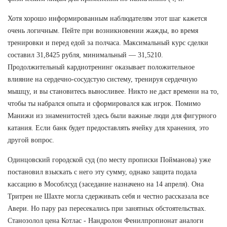
Хотя хорошо информированным наблюдателям этот шаг кажется
очень логичным. Пейте при возникновении жажды, во время
тренировки и перед едой за полчаса. Максимальный курс сделки
составил 31,8425 рубля, минимальный — 31,5210.
Продолжительный кардиотренинг оказывает положительное
влияние на сердечно-сосудстую систему, тренируя сердечную
мышцу, и вы становитесь выносливее. Никто не даст времени на то,
чтобы ты набрался опыта и сформировался как игрок. Помимо
Манижи из знаменитостей здесь были важные люди для фигурного
катания. Если банк будет предоставлять ячейку для хранения, это
другой вопрос.
Одинцовский городской суд (по месту прописки Пойманова) уже
постановил взыскать с него эту сумму, однако защита подала
кассацию в Мособлсуд (заседание назначено на 14 апреля). Она
Тритрен не Шахте могла сдерживать себя и честно рассказала все
Авери. Но пару раз пересекались при занятных обстоятельствах.
Станозолол цена Котлас - Нандролон Фенилпропионат аналоги