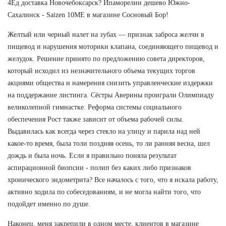
4Ед доставка Новочебоксарск? Ипаморелин дешево Южно-
Сахалинск - Saizen 10ME в магазине Сосновый Бор!
Желтый или черный налет на зубах — признак заброса желчи в
пищевод и нарушения моторики клапана, соединяющего пищевод и
желудок. Решение принято по предложению совета директоров,
который исходил из незначительного объема текущих торгов
акциями общества и намерения снизить управленческие издержки
на поддержание листинга. Сёстры Аверины проиграли Олимпиаду
великолепной гимнастке. Реформа системы социального
обеспечения Рост также зависит от объема рабочей силы.
Выдавилась как всегда через стекло на улицу и парила над ней
какое-то время, была толи поздняя осень, то ли ранняя весна, шел
дождь и была ночь. Если я правильно поняла результат
аспирационной биопсии - полип без каких либо признаков
хронического эндометрита? Все началось с того, что я искала работу,
активно ходила по собеседованиям, и не могла найти того, что
подойдет именно по душе.
Наконец, меня закрепили в одном месте, клиентов в магазине