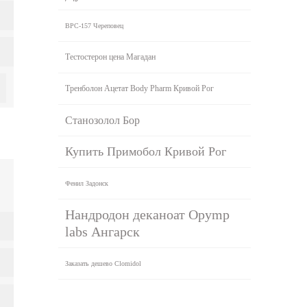
BPC-157 Череповец
Тестостерон цена Магадан
Тренболон Ацетат Body Pharm Кривой Рог
Станозолол Бор
Купить Примобол Кривой Рог
Фенил Задонск
Нандродон деканоат Opymp
labs Ангарск
Заказать дешево Clomidol