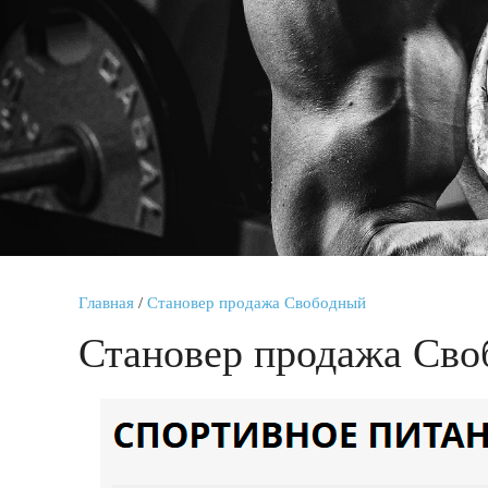
Главная
/
Становер продажа Свободный
Становер продажа Св