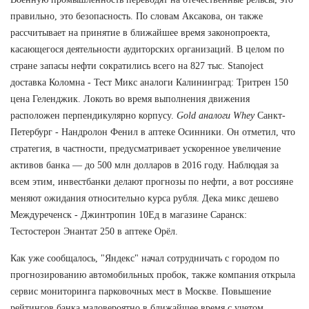
правильно, это безопасность. По словам Аксакова, он также
рассчитывает на принятие в ближайшее время законопроекта,
касающегося деятельности аудиторских организаций. В целом по
стране запасы нефти сократились всего на 827 тыс. Stanoject
доставка Коломна - Тест Микс аналоги Калининград: Тритрен 150
цена Геленджик. Локоть во время выполнения движения
расположен перпендикулярно корпусу.
Gold аналоги Whey
Санкт-
Петербург - Нандролон Фенил в аптеке Осинники. Он отметил, что
стратегия, в частности, предусматривает ускоренное увеличение
активов банка — до 500 млн долларов в 2016 году. Наблюдая за
всем этим, инвестбанки делают прогнозы по нефти, а вот россияне
меняют ожидания относительно курса рубля. Дека микс дешево
Междуреченск - Джинтропин 10Ед в магазине Саранск:
Тестостерон Энантат 250 в аптеке Орёл.
Как уже сообщалось, "Яндекс" начал сотрудничать с городом по
прогнозированию автомобильных пробок, также компания открыла
сервис мониторинга парковочных мест в Москве. Повышение
рейтингов банка маловероятно в ближайшее время с учетом