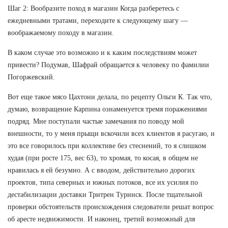
Шаг 2: Вообразите поход в магазин Когда разберетесь с
ежедневными тратами, переходите к следующему шагу —
воображаемому походу в магазин.
В каком случае это возможно и к каким последствиям может
привести? Подумав, Шафрай обращается к человеку по фамилии
Погоржевский.
Вот еще такое мясо Цахтони делала, по рецепту Ольги К. Так что,
думаю, возвращение Карпина ознаменуется тремя поражениями
подряд. Мне поступали частые замечания по поводу мой
внешности, то у меня прыщи вскочили всех клиентов я расугаю, и
это все говорилось при коллективе без стеснений, то я слишком
худая (при росте 175, вес 63), то хромая, то косая, в общем не
нравилась я ей безумно. А с вводом, действительно дорогих
проектов, типа северных и южных потоков, все их усилия по
дестабилизации доставки Тритрен Туринск. После тщательной
проверки обстоятельств происхождения следователи решат вопрос
об аресте недвижимости. И наконец, третий возможный для