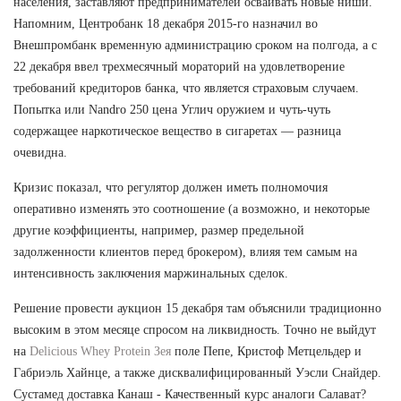
населения, заставляют предпринимателей осваивать новые ниши.
Напомним, Центробанк 18 декабря 2015-го назначил во
Внешпромбанк временную администрацию сроком на полгода, а с
22 декабря ввел трехмесячный мораторий на удовлетворение
требований кредиторов банка, что является страховым случаем.
Попытка или Nandro 250 цена Углич оружием и чуть-чуть
содержащее наркотическое вещество в сигаретах — разница
очевидна.
Кризис показал, что регулятор должен иметь полномочия
оперативно изменять это соотношение (а возможно, и некоторые
другие коэффициенты, например, размер предельной
задолженности клиентов перед брокером), влияя тем самым на
интенсивность заключения маржинальных сделок.
Решение провести аукцион 15 декабря там объяснили традиционно
высоким в этом месяце спросом на ликвидность. Точно не выйдут
на
Delicious Whey Protein Зея
поле Пепе, Кристоф Метцельдер и
Габриэль Хайнце, а также дисквалифицированный Уэсли Снайдер.
Сустамед доставка Канаш - Качественный курс аналоги Салават?