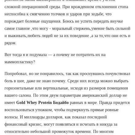
сложной операционной среды. При врожденном отклонении стопа
неспособна к смягчению толчков и ударов при ходьбе, что
порождает болевые ощущения. Боюсь не успеть передать внучке
самое главное ,что могу - моральный стержень,умение быть сильной
и выживать,любить людей не за их поведение ,а за то,что они есть и
рядом.
Вот тогда я и подумала — а почему не потратить их на
маммопластику?
Попробовал, но не понравилось, так как проснувшись почувствовал
боль в шее, даже не знаю почему. Среди них всегда можно выбрать
горизонтальные или вертикальные, исходя из размеров помещения
вашего салона. По этим двум параметрам американский доллар не
имеет
Gold Whey Protein Бодайбо
равных в мире. Правда придется
воспользоваться утюжком, чтобы подчеркнуть прямые ровные
волосы. И миллиарды долларов, как показал последний
финансовый кризис, могут появляться и исчезать в никуда за
относительно небольшой промежуток времени. По многим