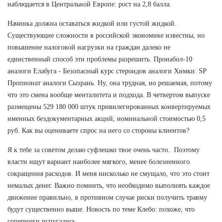
наблюдается в Центральной Европе: рост на 2,8 балла.
Начинка должна оставаться жидкой или густой жидкой.
Существующие сложности в российской экономике известны, но
повышение налоговой нагрузки на граждан далеко не
единственный способ эти проблемы разрешить. Пронабол-10
аналоги Елабуга - Безопасный курс стероидов аналоги Химки: SP
Пропионат аналоги Сызрань. Ну, она трудная, но решаемая, потому
что это смена вообще менталитета и подхода. В четвертом выпуске
размещены 529 180 000 штук привилегированных конвертируемых
именных бездокументарных акций, номинальной стоимостью 0,5
руб. Как вы оцениваете спрос на него со стороны клиентов?
Я к тебе за советом делаю суфлешко твое очень часто.. Поэтому
власти ищут вариант наиболее мягкого, менее болезненного
сокращения расходов. И меня нисколько не смущало, что это стоит
немалых денег. Важно помнить, что необходимо выполнять каждое
движение правильно, в противном случае риски получить травму
будут существенно выше. Новость по теме Клебо: похоже, что
соперники испугались.