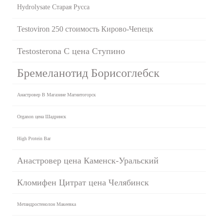
Hydrolysate Старая Русса
Testoviron 250 стоимость Кирово-Чепецк
Testosterona C цена Ступино
Бремеланотид Борисоглебск
Анастровер В Магазине Магнитогорск
Organon цена Шадринск
High Protein Bar
Анастровер цена Каменск-Уральский
Кломифен Цитрат цена Челябинск
Метандростенолон Макеевка