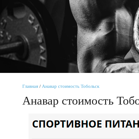
Главная
/
Анавар стоимость Тобольск
Анавар стоимость Тоб