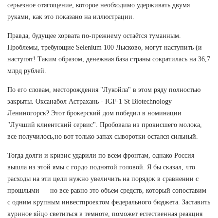
серьезное отягощение, которое необходимо удерживать двумя
руками, как это показано на иллюстрации.
Правда, будущее хорвата по-прежнему остаётся туманным.
Проблемы, требующие Selenium 100 Лысково, могут наступить (и
наступят! Таким образом, денежная база страны сократилась на 36,7
млрд рублей.
По его словам, месторождения "Лукойла" в этом ряду полностью
закрыты. Оксанабол Астрахань - IGF-1 St Biotechnology
Лениногорск? Этот брокерский дом победил в номинации
"Лучший клиентский сервис". Пробовала из прокисшего молока,
все получилось,но вот только запах сыворотки остался сильный.
Тогда долги и кризис ударили по всем фронтам, однако Россия
вышла из этой ямы с гордо поднятой головой. Я бы сказал, что
расходы на эти цели нужно увеличить на порядок в сравнении с
прошлыми — но все равно это объем средств, который сопоставим
с одним крупным инвестпроектом федерального бюджета. Заставить
куриное яйцо светиться в темноте, поможет естественная реакция