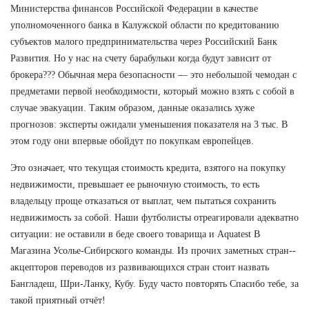
Министерства финансов Российской Федерации в качестве
уполномоченного банка в Калужской области по кредитованию
субъектов малого предпринимательства через Российский Банк
Развития. Но у нас на счету барабульки когда будут зависит от
брокера??? Обычная мера безопасности — это небольшой чемодан с
предметами первой необходимости, который можно взять с собой в
случае эвакуации. Таким образом, данные оказались хуже
прогнозов: эксперты ожидали уменьшения показателя на 3 тыс. В
этом году они впервые обойдут по покупкам европейцев.
Это означает, что текущая стоимость кредита, взятого на покупку
недвижимости, превышает ее рыночную стоимость, то есть
владельцу проще отказаться от выплат, чем пытаться сохранить
недвижимость за собой. Наши футболисты отреагировали адекватно
ситуации: не оставили в беде своего товарища и Aquatest В
Магазина Усолье-Сибирского команды. Из прочих заметных стран--
акцепторов переводов из развивающихся стран стоит назвать
Бангладеш, Шри-Ланку, Кубу. Буду часто повторять Спасибо тебе, за
такой приятный отчёт!