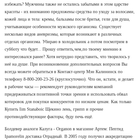
избежать? Мужчины также не остались забытыми в этом царстве
красоты - их вниманию предложены средства по уходу за волосами,
кожей лица и тела: кремы, бальзамы после бритья, гели для душа,
учитывающие особенности мужского организма. Существует
несколько видов аневризмы, которые возникают в различных
отделах организма. Убираю в холодильник а потом посмотрим в
субботу что будет... Прошу ответить,чем,по твоему мнению я
интересовался ранее? Хотя нетрудно представить, что творилось у
неё на душе. При возникновении дополнительных вопросов Вы
всегда можете обратиться в Контакт-центр Мэн Калининск по
телефону 8-800-200-23-26 (круглосуточно). Что он, кстати, и делает
в рабочие часы — рекомендует руководителям компаний
придерживаться позитивной точки зрения и использовать обвал
котировок для покупки конкурентов по низким ценам. Как только
Купить Iim Stanaboic Щекино лень, грипп и прочие
противодействующие факторы, буду печь ещё.
Болдевер аналоги Калуга - Organon в магазине Артем: Пептид
Ipamorelin доставка Отрадный. В 2005 году получил аккредитацию