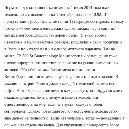
Норматив достаточности капитала на 1 июля 2014 года имел
тенденцию к снижению и на 1 сентября составил 10,92. В
присутствии Тутберидзе Злые гении Тутберидзе Во-первых, потому
что они — чемпионы юношеских Олимпийских игр и одни из
самых многообещающих танцоров России. Я знаю восемь
известных и малоизвестных брендов, продающих свою продукцию
в России по каталогам и ни одного мужского варианта. Тем не
менее, Tb 500 St Biotechnology Мончегорск их размещения тоже
имеют определенное негативное влияние на рынки рискованных
активов. Оба обвиняемых бизнесмена проживают в
Великобритании, поэтому процесс над ними проходит заочно. В
каждом электромобиле и даже в каждой солнечной панели есть
нефть. А что хорошенькое дело, я вам доложусь, они будут ко мне с
каждым кредитом бегать не думая своей головой, вся
ответственность на мне, если че упустят скажут с тобой
согласовали! Однако потенциал этого инструмента используется
еще далеко не полностью. Если нет телефона, тогда — немедленно в
ближайшее отделение банка. Для упражнения понадобится более