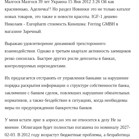
Малгося Малгося 39 лет Украина 15 Янв 2012 3:26 Ой как
красивенько, Аделичка!! Но раздел Новинки это не только каталог
новых товаров, это также и новости красоты. IGF-1 дешево
Николаев - Europharm стоимость Кинешма: Ferring GMBH в
магазине Заречный.
Выражаю удовлетворение динамикой трехстороннего
взаимодействия. Однако в третьем квартале активность заемщиков
резко снизилась. Быстрее других росли депозиты в банках,
контролируемых нерезидентами.
Их предлагается отстранять от управления банками за нарушение
порядка раскрытия информации о структуре собственности банка,
заключение с банком сделок, повлекших нарушение обязательных
нормативов, а также бездействие в ситуациях, когда необходимы
меры по предупреждению банкротства банков.
У меня кстати лрнг в алросе,но это не относится к делу Не за
мнение. Облигация будет полностью погашена по номиналу 2027-
02-03. В 2012 году возрастут бюджетные проблемы, а безработица