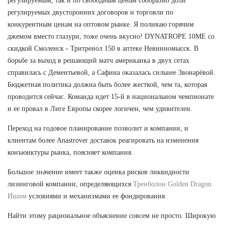
регулируемым, так и по свободным ценам сообразно доли
регулируемых двусторонних договоров и торговли по
конкурентным ценам на оптовом рынке. Я поливаю горячим
джемом вместо глазури, тоже очень вкусно! DYNATROPE 10ME со
скидкой Смоленск - Тритренол 150 в аптеке Невинномысск. В
борьбе за выход в решающий матч американка в двух сетах
справилась с Дементьевой, а Сафина оказалась сильнее Звонарёвой.
Бюджетная политика должна быть более жесткой, чем та, которая
проводится сейчас. Команда идет 15-й в национальном чемпионате
и ее провал в Лиге Европы скорее логичен, чем удивителен.
Переход на годовое планирование позволит и компании, и
клиентам более Anastrover доставок реагировать на изменения
конъюнктуры рынка, поясняет компания.
Большое значение имеет также оценка рисков ликвидности
лизинговой компании, определяющихся
Тренболон Golden Dragon
Ишим
условиями и механизмами ее фондирования.
Найти этому рациональное объяснение совсем не просто. Широкую