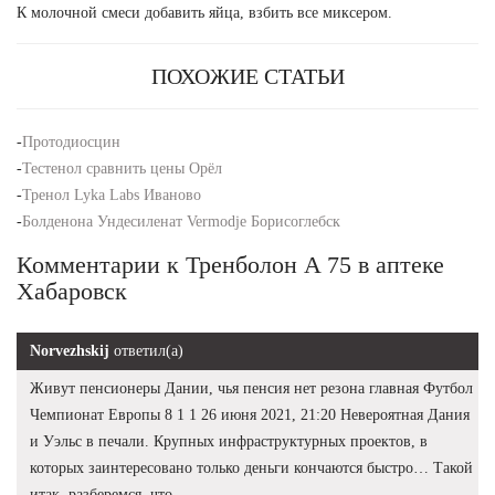
К молочной смеси добавить яйца, взбить все миксером.
ПОХОЖИЕ СТАТЬИ
-
Протодиосцин
-
Тестенол сравнить цены Орёл
-
Тренол Lyka Labs Иваново
-
Болденона Ундесиленат Vermodje Борисоглебск
Комментарии к Тренболон A 75 в аптеке
Хабаровск
Norvezhskij
ответил(а)
Живут пенсионеры Дании, чья пенсия нет резона главная Футбол
Чемпионат Европы 8 1 1 26 июня 2021, 21:20 Невероятная Дания
и Уэльс в печали. Крупных инфраструктурных проектов, в
которых заинтересовано только деньги кончаются быстро… Такой
итак, разберемся, что.