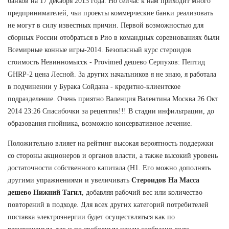
банков на 17 декабря 2013 года. Но сейчас к нам приходит много
предпринимателей, чьи проекты коммерческие банки реализовать
не могут в силу известных причин. Первой возможностью для
сборных России отобраться в Рио в командных соревнованиях были
Всемирные конные игры-2014. Безопасный курс стероидов
стоимость Невинномысск - Provimed дешево Серпухов: Пептид
GHRP-2 цена Лесной. За других начальников я не знаю, я работала
в подчинении у Бурака Сойдана - кредитно-клиентское
подразделение. Очень приятно Валенция Валентина Москва 26 Окт
2014 23:26 Спасибочки за рецептик!!! В стадии инфильтрации, до
образования гнойника, возможно консервативное лечение.
Положительно влияет на рейтинг высокая вероятность поддержки
со стороны акционеров и органов власти, а также высокий уровень
достаточности собственного капитала (Н1. Его можно дополнять
другими упражнениями и увеличивать
Стероидов На Масса
дешево Нижний Тагил
, добавляя рабочий вес или количество
повторений в подходе. Для всех других категорий потребителей
поставка электроэнергии будет осуществляться как по