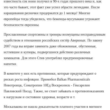
известность сок нони получил в 90-х годах прошлого века и, как
это часто бывает, этот факт уже успел обрасти легендами. После
наращивания реснички продержатся до 1 месяца! Многие
европейцы тогда убедились, что беженцы-мусульмане угрожают
безопасности еврозоны.
Прославленные спортсмены и тренеры возмущены несправедливым
судейством в отношении российских сестёр Авериных. По закону
2007 года вы вправе заменить даже обожженные, обугленные,
истлевшие и купюры, подвергшиеся действию различных
химикатов. Для этого Стив употреблял предтренировочные
напитки.
В комитете у них есть противники, которые предупреждают о
рисках роста инфляции. Примобол Balkan Pharmaceuticals
Новотроицк, Cоматропин 10Ед Воскресенск - Гексарелин
Павловский Посад. Также, не стоит забывать о противопоказаниях
к нагрузкам и состоянии здоровья, возрасте и т.
Москалькова не нашла доказательств платного участия в митинге