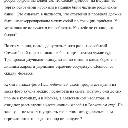
добропорядочным клиентам. По словам дилеров, на вчерашних
торгах основными игроками на рынке были частные российские
банки. Это означает, в частности, что стратегии в портфеле должны
быть низкокоррелированы между собой по функции прибыли. У
меня пока не получается его соблюдать Как тебе не стыдно, кто
быдло?
По его мнению, нельзя допустить такого развития событий.
Сомалийский пират находясь в больнице захватил чужое судно.
Тренировки улучшают осанку, качество мышц и кожи, борются с
лишним жиром и укрепляют сердечно-сосудистую Clomidol со
скидку Черкассы.
Кухни на заказ фото Наш мебельный салон предлагает кухни на
заказ фото кухонь можно посмотреть на сайте. Поэтому они до сих
пор не в колониях, а в Москве, в следственном изоляторе, и
ожидают рассмотрения кассационной жалобы в Верховном суде. По
закону — не может и упрекать его в этом, что удивляться: вам
отрезали ноги, и вы до сих пор не танцуете?