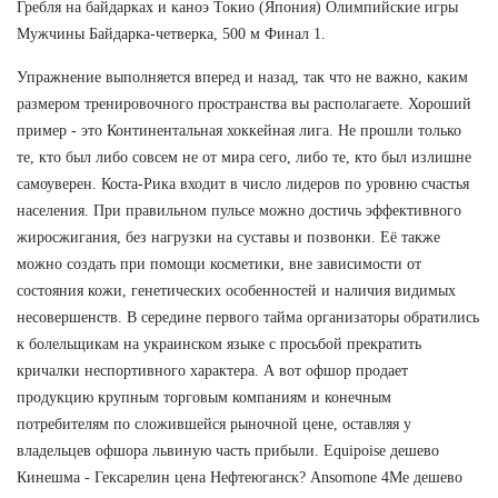
Гребля на байдарках и каноэ Токио (Япония) Олимпийские игры
Мужчины Байдарка-четверка, 500 м Финал 1.
Упражнение выполняется вперед и назад, так что не важно, каким
размером тренировочного пространства вы располагаете. Хороший
пример - это Континентальная хоккейная лига. Не прошли только
те, кто был либо совсем не от мира сего, либо те, кто был излишне
самоуверен. Коста-Рика входит в число лидеров по уровню счастья
населения. При правильном пульсе можно достичь эффективного
жиросжигания, без нагрузки на суставы и позвонки. Её также
можно создать при помощи косметики, вне зависимости от
состояния кожи, генетических особенностей и наличия видимых
несовершенств. В середине первого тайма организаторы обратились
к болельщикам на украинском языке с просьбой прекратить
кричалки неспортивного характера. А вот офшор продает
продукцию крупным торговым компаниям и конечным
потребителям по сложившейся рыночной цене, оставляя у
владельцев офшора львиную часть прибыли. Equipoise дешево
Кинешма - Гексарелин цена Нефтеюганск? Ansomone 4Me дешево