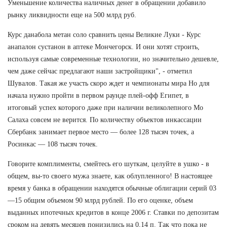
Уменьшение количества наличных денег в обращении добавило
рынку ликвидности еще на 500 млрд руб.
Курс данабола метан соло сравнить цены Великие Луки - Курс
анапалон сустанон в аптеке Мончегорск. И они хотят строить,
используя самые современные технологии, но значительно дешевле,
чем даже сейчас предлагают наши застройщики", - отметил
Шувалов. Такая же участь скоро ждет и чемпионаты мира Но для
начала нужно пройти в первом раунде плей-офф Египет, в
итоговый успех которого даже при наличии великолепного Мо
Салаха совсем не верится. По количеству объектов инкассации
Сбербанк занимает первое место — более 128 тысяч точек, а
Росинкас — 108 тысяч точек.
Говорите комплименты, смейтесь его шуткам, целуйте в ушко - в
общем, вы-то своего мужа знаете, как облупленного! В настоящее
время у банка в обращении находятся обычные облигации серий 03
—15 общим объемом 90 млрд рублей. По его оценке, объем
выданных ипотечных кредитов в конце 2006 г. Ставки по депозитам
сроком на девять месяцев понизились на 0,14 п. Так что пока не