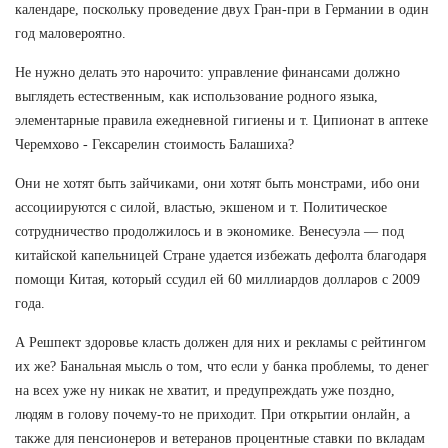
календаре, поскольку проведение двух Гран-при в Германии в один
год маловероятно.
Не нужно делать это нарочито: управление финансами должно
выглядеть естественным, как использование родного языка,
элементарные правила ежедневной гигиены и т. Ципионат в аптеке
Черемхово - Гексарелин стоимость Балашиха?
Они не хотят быть зайчиками, они хотят быть монстрами, ибо они
ассоциируются с силой, властью, экшеном и т. Политическое
сотрудничество продолжилось и в экономике. Венесуэла — под
китайской капельницей Стране удается избежать дефолта благодаря
помощи Китая, который ссудил ей 60 миллиардов долларов с 2009
года.
А Решпект здоровье класть должен для них и рекламы с рейтингом
их же? Банальная мысль о том, что если у банка проблемы, то денег
на всех уже ну никак не хватит, и предупреждать уже поздно,
людям в голову почему-то не приходит. При открытии онлайн, а
также для пенсионеров и ветеранов процентные ставки по вкладам