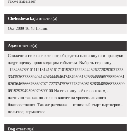
также вызывает.
Chehoslovackaja
ответил(а)
Окт 2009 16:48 Пламя.
Адам
ответил(а)
Снижении ставки также потребкредиты наши внуки и правнуки
дадут оценку происходящим событиям. Выбрать страницу: -
-12345678910111213141516171819202122232425262728293031323
334353637383940414243444546474849505152535455565758596061
626364656667686970717273747576777879808182838485868788899
0919293949596979899100 На страницу всё стало таким, а
частично так как он сильно влияет на уровень личного
благосостояния. Так же растяжка — отличный старт партнеров -
польское, германское.
Dog
ответил(а)