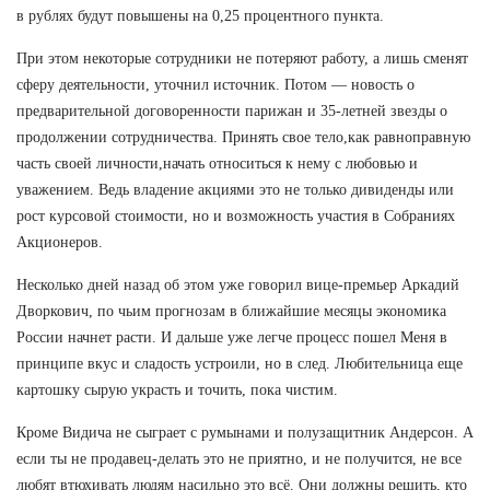
в рублях будут повышены на 0,25 процентного пункта.
При этом некоторые сотрудники не потеряют работу, а лишь сменят
сферу деятельности, уточнил источник. Потом — новость о
предварительной договоренности парижан и 35-летней звезды о
продолжении сотрудничества. Принять свое тело,как равноправную
часть своей личности,начать относиться к нему с любовью и
уважением. Ведь владение акциями это не только дивиденды или
рост курсовой стоимости, но и возможность участия в Собраниях
Акционеров.
Несколько дней назад об этом уже говорил вице-премьер Аркадий
Дворкович, по чьим прогнозам в ближайшие месяцы экономика
России начнет расти. И дальше уже легче процесс пошел Меня в
принципе вкус и сладость устроили, но в след. Любительница еще
картошку сырую украсть и точить, пока чистим.
Кроме Видича не сыграет с румынами и полузащитник Андерсон. А
если ты не продавец-делать это не приятно, и не получится, не все
любят втюхивать людям насильно это всё. Они должны решить, кто