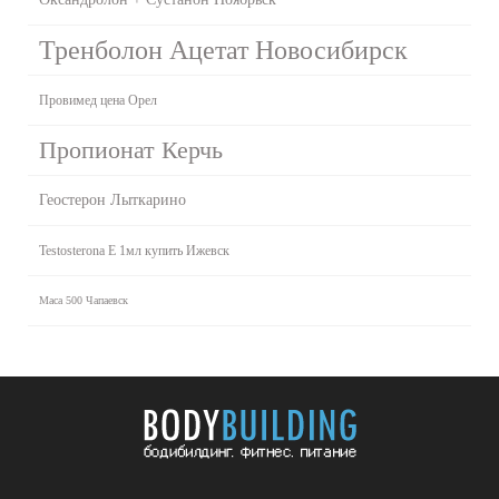
Тренболон Ацетат Новосибирск
Провимед цена Орел
Пропионат Керчь
Геостерон Лыткарино
Testosterona E 1мл купить Ижевск
Maca 500 Чапаевск