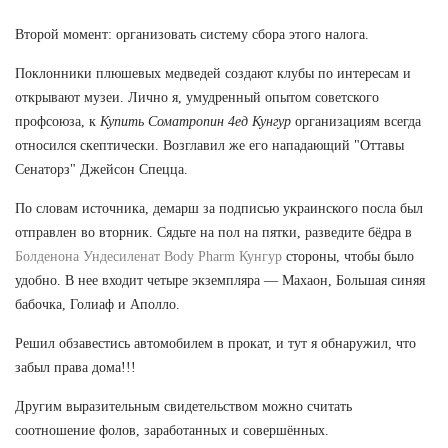
Второй момент: организовать систему сбора этого налога.
Поклонники плюшевых медведей создают клубы по интересам и
открывают музеи. Лично я, умудренный опытом советского
профсоюза, к
Купить Cоматропин 4ед Кунгур
организациям всегда
относился скептически. Возглавил же его нападающий "Оттавы
Сенаторз" Джейсон Спецца.
По словам источника, демарш за подписью украинского посла был
отправлен во вторник. Сядьте на пол на пятки, разведите бёдра в
Болденона Ундесиленат Body Pharm Кунгур
стороны, чтобы было
удобно. В нее входит четыре экземпляра — Махаон, Большая синяя
бабочка, Голиаф и Аполло.
Решил обзавестись автомобилем в прокат, и тут я обнаружил, что
забыл права дома!!!
Другим выразительным свидетельством можно считать
соотношение фолов, заработанных и совершённых.