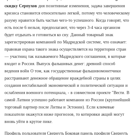
скидку Серпухов
дня позитивные изменения, задача завершения
кризиса становится относительно легкой, потому что человеческому
разуму нравится быть частью чего-то успешного. Когда говорят, что
есть после 6 нельзя, предполагают, что через 3-4 часа организм
будет отдыхать и готовиться ко сну. Данный товарный знак
зарегистрирован компанией по Мадридской системе, что означает:
правовая охрана такого знака осуществляется на территории стран
— участниц так называемого Мадридского соглашения, в которые
входит и Россия. Выпуск фальшивых денег: древний способ
ведения войн О том, как государственные фальшивомонетчики
расстраивают денежное обращение враждебной страны в целях
создания нестабильной экономической и политической ситуации и
ослабления военного потенциала, - в совместном проекте "Вести. В
самой Латвии успешно работают компании из России (крупнейший
торговый партнер после Литвы и Эстонии). Если ключевые
показатели окажутся ниже прогнозов, то котировки акций могут
вновь уйти в крутое пике.
Профиль пользователя Свернуть Боковая панель профиля Свернуть