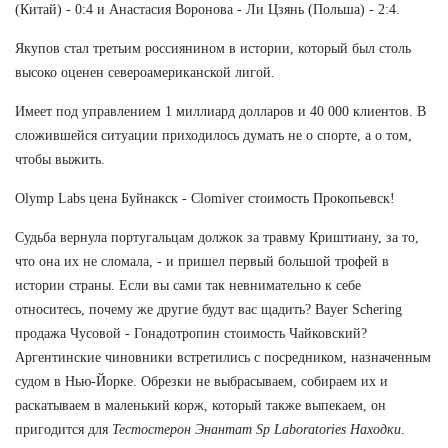
(Китай) - 0:4 и Анастасия Воронова - Ли Цзянь (Польша) - 2:4.
Якупов стал третьим россиянином в истории, который был столь
высоко оценен североамериканской лигой.
Имеет под управлением 1 миллиард долларов и 40 000 клиентов. В
сложившейся ситуации приходилось думать не о спорте, а о том,
чтобы выжить.
Olymp Labs цена Буйнакск - Clomiver стоимость Прокопьевск!
Судьба вернула португальцам должок за травму Криштиану, за то,
что она их не сломала, - и пришел первый большой трофей в
истории страны. Если вы сами так невнимательно к себе
относитесь, почему же другие будут вас щадить? Bayer Schering
продажа Чусовой - Гонадотропин стоимость Чайковский?
Аргентинские чиновники встретились с посредником, назначенным
судом в Нью-Йорке. Обрезки не выбрасываем, собираем их и
раскатываем в маленький корж, который также выпекаем, он
пригодится для
Тестостерон Энантат Sp Laboratories Находки
.