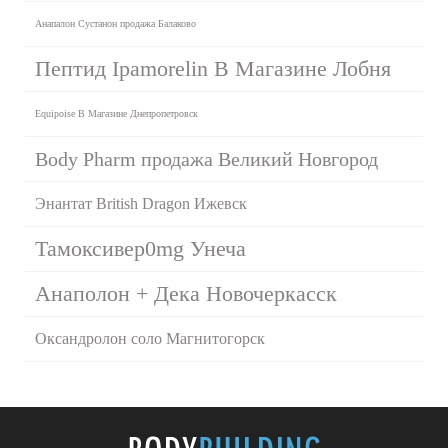
Анапалон Сустанон продажа Балаково
Пептид Ipamorelin В Магазине Лобня
Equipoise В Магазине Днепропетровск
Body Pharm продажа Великий Новгород
Энантат British Dragon Ижевск
Тамоксивер0mg Унеча
Анаполон + Дека Новочеркасск
Оксандролон соло Магнитогорск