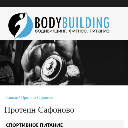
Главная
/
Протеин Сафоново
Протеин Сафоново