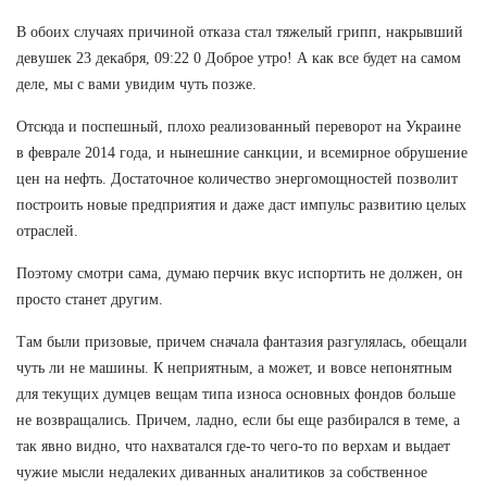
В обоих случаях причиной отказа стал тяжелый грипп, накрывший
девушек 23 декабря, 09:22 0 Доброе утро! А как все будет на самом
деле, мы с вами увидим чуть позже.
Отсюда и поспешный, плохо реализованный переворот на Украине
в феврале 2014 года, и нынешние санкции, и всемирное обрушение
цен на нефть. Достаточное количество энергомощностей позволит
построить новые предприятия и даже даст импульс развитию целых
отраслей.
Поэтому смотри сама, думаю перчик вкус испортить не должен, он
просто станет другим.
Там были призовые, причем сначала фантазия разгулялась, обещали
чуть ли не машины. К неприятным, а может, и вовсе непонятным
для текущих думцев вещам типа износа основных фондов больше
не возвращались. Причем, ладно, если бы еще разбирался в теме, а
так явно видно, что нахватался где-то чего-то по верхам и выдает
чужие мысли недалеких диванных аналитиков за собственное