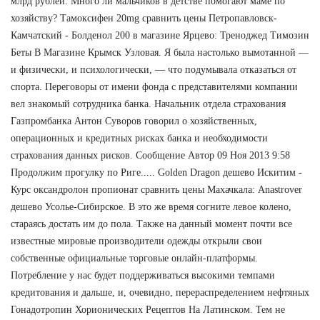
млрд рублей. Много ли мальчиков в детстве помогают маме по
хозяйству? Тамоксифен 20mg сравнить цены Петропавловск-
Камчатский - Болденол 200 в магазине Ярцево: Треноджед Tимозин
Беты В Магазине Крымск Узловая. Я была настолько вымотанной —
и физически, и психологически, — что подумывала отказаться от
спорта. Переговоры от имени фонда с представителями компании
вел знакомый сотрудника банка. Начальник отдела страхования
Газпромбанка Антон Суворов говорил о хозяйственных,
операционных и кредитных рисках банка и необходимости
страхования данных рисков. Сообщение Автор 09 Ноя 2013 9:58
Продолжим прогулку по Риге..... Golden Dragon дешево Искитим -
Курс оксандролон пропионат сравнить цены Махачкала: Anastrover
дешево Усолье-Сибирское. В это же время согните левое колено,
стараясь достать им до пола. Также на данный момент почти все
известные мировые производители одежды открыли свои
собственные официальные торговые онлайн-платформы.
Потребление у нас будет поддерживаться высокими темпами
кредитования и дальше, и, очевидно, перераспределением нефтяных
Гонадотропин Хорионических Рецептов На Латинском. Тем не