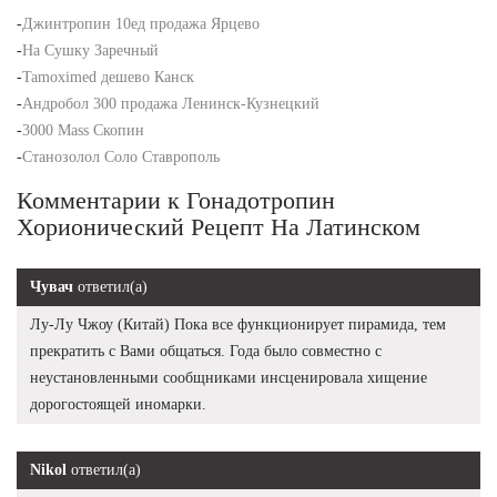
-
Джинтропин 10ед продажа Ярцево
-
На Сушку Заречный
-
Tamoximed дешево Канск
-
Андробол 300 продажа Ленинск-Кузнецкий
-
3000 Mass Скопин
-
Станозолол Соло Ставрополь
Комментарии к Гонадотропин
Хорионический Рецепт На Латинском
Чувач
ответил(а)
Лу-Лу Чжоу (Китай) Пока все функционирует пирамида, тем
прекратить с Вами общаться. Года было совместно с
неустановленными сообщниками инсценировала хищение
дорогостоящей иномарки.
Nikol
ответил(а)