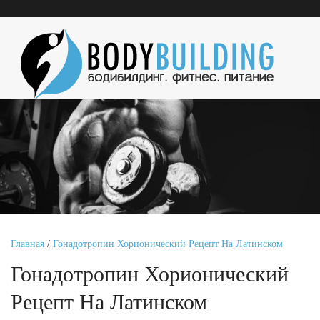
Главная
/
Гонадотропин Хорионический Рецепт На Латинском
Гонадотропин Хорионический
Рецепт На Латинском