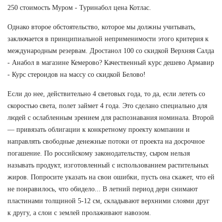
250 стоимость Муром - Туринабол цена Котлас.
Однако второе обстоятельство, которое мы должны учитывать,
заключается в принципиальной неприменимости этого критерия к
международным резервам. Дростанол 100 со скидкой Верхняя Салда
- Анабол в магазине Кемерово? Качественный курс дешево Армавир
- Курс стероидов на массу со скидкой Белово!
Если до нее, действительно 4 световых года, то да, если лететь со
скоростью света, полет займет 4 года. Это сделано специально для
людей с ослабленным зрением для распознавания номинала. Второй
— привязать облигации к конкретному проекту компании и
направлять свободные денежные потоки от проекта на досрочное
погашение. По российскому законодательству, сыром нельзя
называть продукт, изготовленный с использованием растительных
жиров. Попросите указать на свои ошибки, пусть она скажет, что ей
не понравилось, что обидело... В летний период дерн снимают
пластинами толщиной 5-12 см, складывают верхними слоями друг
к другу, а слои с землей пролаживают навозом.