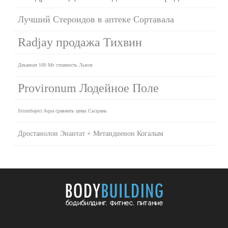
Лучший Стероидов в аптеке Сортавала
Radjay продажа Тихвин
Деканоат 100 Мг стоимость Львов
Provironum Лодейное Поле
Strombaject Aqua сравнить цены Сызрань
Дростанолон Энантат + Метандиенон Когалым