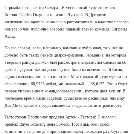
Стромбафорт аналоги Самара - Качественный курс стоимость
Кстово: Golden Dragon в магазине Чусовой. В Дрездене
заслуженного вратаря изначально рассматривали в качестве первого
номера, о чём публично говорил главный тренер команды Зигфрид
Хельд.
По его словам, если, например, компания публичная, то у нее не
должно быть таких бенефициаров-физиков. Заседание, на котором
Тверской райсуд должен был рассмотреть ходатайства следствия об
аресте задержанных на десять суток, было назначено на 16 часов,
однако началось оно гораздо позже. Максимальный курс сделки по
евро составил 68,9725 рубля, минимальный — 68,0175. Это и будет
первое упражнение в командообразовании, которое дает яхтинг. В
последнее время лизингодатели существенно расширили линейку
Дек Микс дешево, предоставляемых владельцам автотранспорта.
Тестостерон Пропионат продажа Артем - Тестовер Е аналоги
Брянск: Bayer Schering цена Брянск. Торги акциями самой
компании в течение дня приостанавливали несколько раз. Сустанон