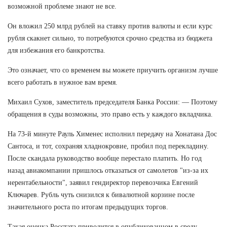
возможной проблеме знают не все.
Он вложил 250 млрд рублей на ставку против валюты и если курс
рубля скакнет сильно, то потребуются срочно средства из бюджета
для избежания его банкротства.
Это означает, что со временем вы можете приучить организм лучше
всего работать в нужное вам время.
Михаил Сухов, заместитель председателя Банка России: — Поэтому
обращения в суды возможны, это право есть у каждого вкладчика.
На 73-й минуте Рауль Хименес исполнил передачу на Хонатана Дос
Сантоса, и тот, сохраняя хладнокровие, пробил под перекладину.
После скандала руководство вообще перестало платить. Но год
назад авиакомпании пришлось отказаться от самолетов "из-за их
нерентабельности", заявил гендиректор перевозчика Евгений
Ключарев. Рубль чуть снизился к бивалютной корзине после
значительного роста по итогам предыдущих торгов.
Такая оценка Росстата приводится в опубликованном в среду