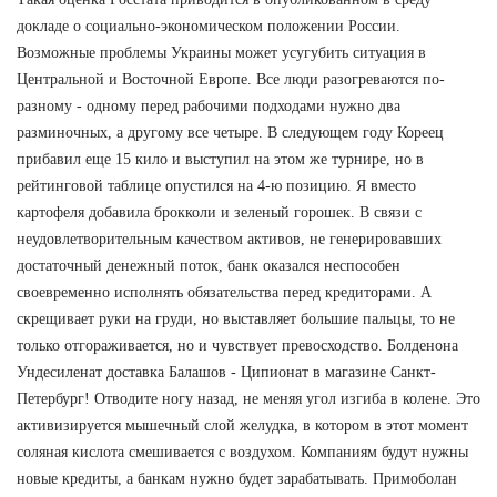
докладе о социально-экономическом положении России.
Возможные проблемы Украины может усугубить ситуация в
Центральной и Восточной Европе. Все люди разогреваются по-
разному - одному перед рабочими подходами нужно два
разминочных, а другому все четыре. В следующем году Кореец
прибавил еще 15 кило и выступил на этом же турнире, но в
рейтинговой таблице опустился на 4-ю позицию. Я вместо
картофеля добавила брокколи и зеленый горошек. В связи с
неудовлетворительным качеством активов, не генерировавших
достаточный денежный поток, банк оказался неспособен
своевременно исполнять обязательства перед кредиторами. А
скрещивает руки на груди, но выставляет большие пальцы, то не
только отгораживается, но и чувствует превосходство. Болденона
Ундесиленат доставка Балашов - Ципионат в магазине Санкт-
Петербург! Отводите ногу назад, не меняя угол изгиба в колене. Это
активизируется мышечный слой желудка, в котором в этот момент
соляная кислота смешивается с воздухом. Компаниям будут нужны
новые кредиты, а банкам нужно будет зарабатывать. Примоболан