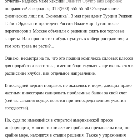
отчетик- надеюсь маме кексики
Энантат Opymp labs Воронеж
понравятся! Загородная, 31 8(800) 555-55-50 Обслуживание
физических лиц: пн. Экономика", 3 мая президент Турции Реджеп
Тайип Эрдоган и президент России Владимир Путин после
переговоров в Москве объявили о решении снять все торговые
запреты. Или просто что-нибудь пукнуть в киберпространство, а
там хоть трава не расти?....
Однако, несмотря на то, что это подвид комплекса силовых классов
для проработки всего тела, именно боди скульпт чаще включается в
расписание клубов, как отдельное направление.
В последней версии поправок не оказалось и норм, дающих право
частным инвесторам санировать проблемные банки за свой счет
(сейчас санация осуществляется при непосредственном участии
государства).
Но, судя по имеющейся в открытой американской прессе
информации, многие технические проблемы преодолены или, по
крайне мере, находятся в стадии решения. Также у упражнения