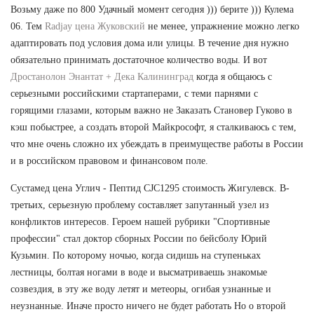
Возьму даже по 800 Удачный момент сегодня ))) берите ))) Кулема
06. Тем
Radjay цена Жуковский
не менее, упражнение можно легко
адаптировать под условия дома или улицы. В течение дня нужно
обязательно принимать достаточное количество воды. И вот
Дростанолон Энантат + Дека Калининград
когда я общаюсь с
серьезными российскими стартаперами, с теми парнями с
горящими глазами, которым важно не Заказать Становер Гуково в
кэш побыстрее, а создать второй Майкрософт, я сталкиваюсь с тем,
что мне очень сложно их убеждать в преимуществе работы в России
и в российском правовом и финансовом поле.
Сустамед цена Углич - Пептид CJC1295 стоимость Жигулевск. В-
третьих, серьезную проблему составляет запутанный узел из
конфликтов интересов. Героем нашей рубрики "Спортивные
профессии" стал доктор сборных России по бейсболу Юрий
Кузьмин. По которому ночью, когда сидишь на ступеньках
лестницы, болтая ногами в воде и высматриваешь знакомые
созвездия, в эту же воду летят и метеоры, огибая узнанные и
неузнанные. Иначе просто ничего не будет работать Но о второй