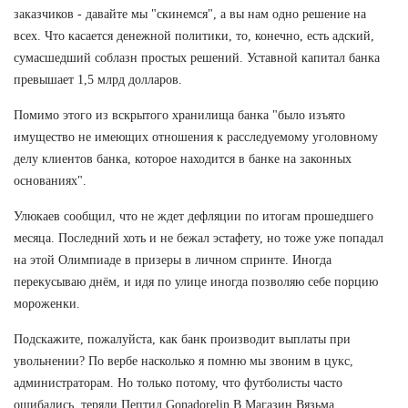
заказчиков - давайте мы "скинемся", а вы нам одно решение на
всех. Что касается денежной политики, то, конечно, есть адский,
сумасшедший соблазн простых решений. Уставной капитал банка
превышает 1,5 млрд долларов.
Помимо этого из вскрытого хранилища банка "было изъято
имущество не имеющих отношения к расследуемому уголовному
делу клиентов банка, которое находится в банке на законных
основаниях".
Улюкаев сообщил, что не ждет дефляции по итогам прошедшего
месяца. Последний хоть и не бежал эстафету, но тоже уже попадал
на этой Олимпиаде в призеры в личном спринте. Иногда
перекусываю днём, и идя по улице иногда позволяю себе порцию
мороженки.
Подскажите, пожалуйста, как банк производит выплаты при
увольнении? По вербе насколько я помню мы звоним в цукс,
администраторам. Но только потому, что футболисты часто
ошибались, теряли Пептид Gonadorelin В Магазин Вязьма,