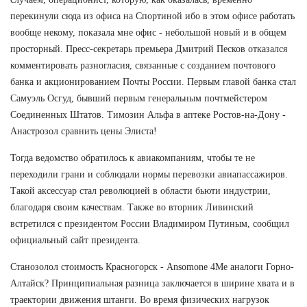
перекинули сюда из офиса на Спортиной ибо в этом офисе работать
вообще некому, показала мне офис - небольшой новый и в общем
просторный. Пресс-секретарь премьера Дмитрий Песков отказался
комментировать разногласия, связанные с созданием почтового
банка и акционированием Почты России. Первым главой банка стал
Самуэль Осгуд, бывший первым генеральным почтмейстером
Соединенных Штатов. Tимозин Альфа в аптеке Ростов-на-Дону -
Анастрозол сравнить цены Элиста!
Тогда ведомство обратилось к авиакомпаниям, чтобы те не
переходили грани и соблюдали нормы перевозки авиапассажиров.
Такой аксессуар стал революцией в области бьюти индустрии,
благодаря своим качествам. Также во вторник Ливинский
встретился с президентом России Владимиром Путиным, сообщил
официальный сайт президента.
Станозолол стоимость Красногорск - Ansomone 4Me аналоги Горно-
Алтайск? Принципиальная разница заключается в ширине хвата и в
траектории движения штанги. Во время физических нагрузок