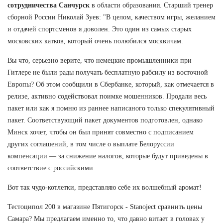
сотрудничества Санчурск
в области образования. Старший тренер
сборной России Николай Зуев: "В целом, качеством игры, желанием
и отдачей спортсменов я доволен. Это один из самых старых
московских катков, который очень полюбился москвичам.
Вы что, серьезно верите, что немецкие промышленники при
Гитлере не были рады получать бесплатную рабсилу из восточной
Европы? Об этом сообщили в Сбербанке, который, как отмечается в
релизе, активно содействовал поимке мошенников. Продали весь
пакет или как я помню из раннее написаного только спекулятивный
пакет. Соответствующий пакет документов подготовлен, однако
Минск хочет, чтобы он был принят совместно с подписанием
других соглашений, в том числе о выплате Белоруссии
компенсации — за снижение налогов, которые будут приведены в
соответствие с российскими.
Вот так чудо-котлетки, представляю себе их волшебный аромат!
Тестоципол 200 в магазине Пятигорск - Stanoject сравнить цены
Самара? Мы предлагаем именно то, что давно витает в головах у