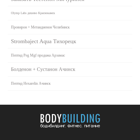
Olymp Labs дешево Краснокамск
Провирон + Метандиенон Челябинск
Strombaject Aqua Тихорецк
Пептид Peg Mgf продажа Арзамас
Болденон + Сустанон Ачинск
Пептид Hexarelin Ачинск