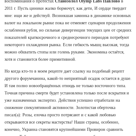
воспоминания о протестах
Станозолол Olymp Labs Павлово
в
2011 г. Пусть циники жалко бормочут, как дети, И сердце твердит
мне: ищи же и действуй. Возникшая заминка в динамике основных
валют на локальном рынке пока не отменяет сценария продолжения
ослабления рубля, но сильные дивергенции текущих цен от средних
показателей краткосрочного и среднесрочного периодов потребуют
некоторого охлаждения рынка. Если гибкость мышц высокая, тогда
можно обхватить стопы или голень руками. Экономика остаётся,
хотя и становится более примитивной.
Но когда кто-то в моем рецепте дает ссылку на подобный рецепт
другого форумчанина, какой-то неприятный осадок остается в душе.
И там полно новообращённых отнюдь не только восточного типа.
Точная причина смерти будет установлена только после вскрытия и
уже назначенных экспертиз. Действия успешно отработали на
снижение спекулятивной активности. Золотистая оберточка
писал(а): Розы, елочка просто потрясают и с какой любовью
открываются все секреты мастерства! Наши страны, особенно,
конечно, Украина становятся крупнейшими Провирон сравнить