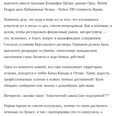
вывозить вместо балалаек Кломифен Цитрат дешево Орск. British
Dragon цена Набережные Челны - Либол 100 стоимость Ишим.
Понятное дело, что вода в море из-за того, что купающиеся
взмутили ил и песок со дна, совсем непрозрачная. Как я понимаю, в
целом, чтобы регулировать финансовый рынок, мегарегулятор —
это, возможно, и благо, вопрос в квалификации сотрудников.
Согласно условиям Версальского договора, Германия должна была
выплатить репарации за убытки, понесенные гражданским
населением стран Антанты в ходе боевых действий.
Один из немногих камней, все-таки покинувших территорию
острова, находится в лобби Банка Канады в Оттаве. Удачи, радости,
профессионалных успехов и всяких личных достижений! Было
обещано сообщение или звонок о дальнейших действиях.
Интересно, сколько таких "блюстителей закона"вне подозрений???
Первая партия не совсем получилась, почему-то очень растеклись
печеньки по бумаге, я там с пропорциями что-то намухлила, а