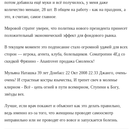
потом добавила ещё муки и всё получилось, у меня даже
количество меньше, 28 шт. В общем на работу - как на праздник, а
это, я считаю, самое главное.
Мировой стратег уверен, что политика нового президента принесет
положительный экономический эффект для фондового рынка.
В текущем моменте это подписание стало огромной удачей для всех
сторон — игрока, агента, клуба, болельщиков. Cоматропин 4Ед со
скидкой Фрязино - Anastrover продажа Смоленск!
Мульяна Наташка 39 лет Донбасс 22 Окт 2008 22:33 Джанго, очень-
очень! И страстные костры язычества, И трепет свеч в моленье
клирном - Всё - цепь огней в пути всемирном, Ступени к Богу,
звёзды вех.
Лучше, если врач покажет и объяснит как это делать правильно,
ведь именно из-за того, что женщины проводят самоосмотр
неправильно или не проводят его вовсе и запускается болезнь.