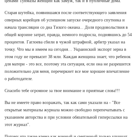
ценами Туймазы женщин как замуж, так и в публичные дома.
Старая шутейка, появившаяся после соответствующего заявления
северных корейцев об успешном запуске очередного спутника и
начала трансляции со дна Тихого океана... Доля продовольствия в
общей корзине затрат, правда, немного подросла, поднявшись до 54
процентов. Гаглоева сбили в чужой штрафной, арбитр указал на
точку. Что мы и имеем на сегодня… Украинский экспорт зерна в
этом году не превысит 38 млн. Каждая женщина знает, что ребенок
для матери - это все, поэтому эта ситуация, если она не разрешится
положительно для меня, перечеркнет все мое хорошее впечатление
о работодателе.
Спасибо тебе огромное за твое внимание и приятные слова!!!
Вы не имеете право возражать, так как сами указали на - "Все
открытые материалы журнала можно свободно перепечатывать с
указанием авторства и при условии обязательной гиперссылки на
этот журнал".
Потому что такие крема как манный и сметанный только улучшат