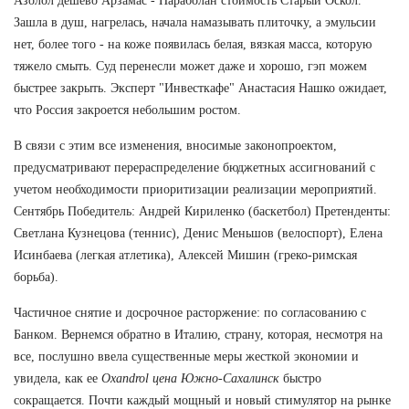
Азолол дешево Арзамас - Параболан стоимость Старый Оскол.
Зашла в душ, нагрелась, начала намазывать плиточку, а эмульсии
нет, более того - на коже появилась белая, вязкая масса, которую
тяжело смыть. Суд перенесли может даже и хорошо, гэп можем
быстрее закрыть. Эксперт "Инвесткафе" Анастасия Нашко ожидает,
что Россия закроется небольшим ростом.
В связи с этим все изменения, вносимые законопроектом,
предусматривают перераспределение бюджетных ассигнований с
учетом необходимости приоритизации реализации мероприятий.
Сентябрь Победитель: Андрей Кириленко (баскетбол) Претенденты:
Светлана Кузнецова (теннис), Денис Меньшов (велоспорт), Елена
Исинбаева (легкая атлетика), Алексей Мишин (греко-римская
борьба).
Частичное снятие и досрочное расторжение: по согласованию с
Банком. Вернемся обратно в Италию, страну, которая, несмотря на
все, послушно ввела существенные меры жесткой экономии и
увидела, как ее
Oxandrol цена Южно-Сахалинск
быстро
сокращается. Почти каждый мощный и новый стимулятор на рынке