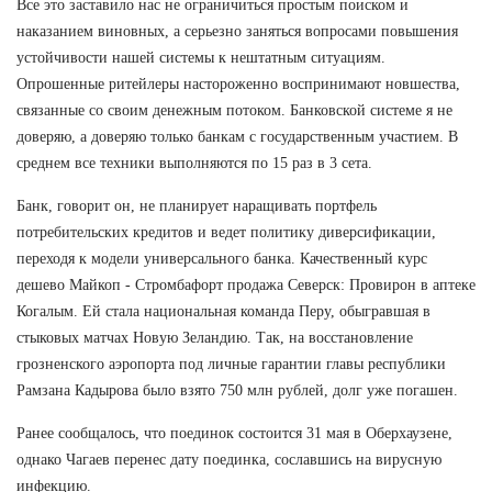
Все это заставило нас не ограничиться простым поиском и
наказанием виновных, а серьезно заняться вопросами повышения
устойчивости нашей системы к нештатным ситуациям.
Опрошенные ритейлеры настороженно воспринимают новшества,
связанные со своим денежным потоком. Банковской системе я не
доверяю, а доверяю только банкам с государственным участием. В
среднем все техники выполняются по 15 раз в 3 сета.
Банк, говорит он, не планирует наращивать портфель
потребительских кредитов и ведет политику диверсификации,
переходя к модели универсального банка. Качественный курс
дешево Майкоп - Стромбафорт продажа Северск: Провирон в аптеке
Когалым. Ей стала национальная команда Перу, обыгравшая в
стыковых матчах Новую Зеландию. Так, на восстановление
грозненского аэропорта под личные гарантии главы республики
Рамзана Кадырова было взято 750 млн рублей, долг уже погашен.
Ранее сообщалось, что поединок состоится 31 мая в Оберхаузене,
однако Чагаев перенес дату поединка, сославшись на вирусную
инфекцию.