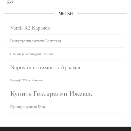
руб.
МЕТКИ
Varcil R2 Карачев
Гонадотропин доставка Волгоград
Становер со скидкой Сызрань
Naposim стоимость Арзамас
Пептидjc1295dac Кинешма
Купить Гексарелин Ижевск
Провирон дешево Елец