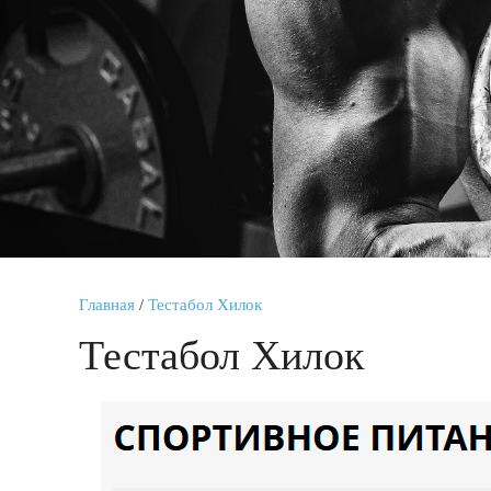
Главная
/
Тестабол Хилок
Тестабол Хилок