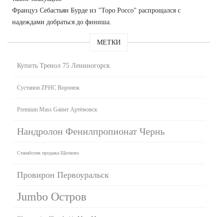
Француз Себастьян Бурде из "Торо Россо" распрощался с
надеждами добраться до финиша.
МЕТКИ
Купить Тренол 75 Лениногорск
Сустанон ZPHC Воронеж
Premium Mass Gainer Артёмовск
Нандролон Фенилпропионат Чернь
Станаболик продажа Щелково
Провирон Первоуральск
Jumbo Остров