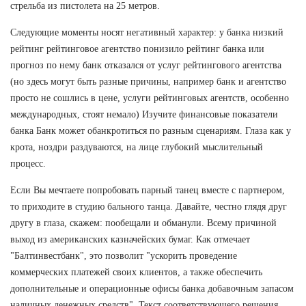
стрельба из пистолета на 25 метров.
Следующие моменты носят негативный характер: у банка низкий
рейтинг рейтинговое агентство понизило рейтинг банка или
прогноз по нему банк отказался от услуг рейтингового агентства
(но здесь могут быть разные причины, например банк и агентство
просто не сошлись в цене, услуги рейтинговых агентств, особенно
международных, стоят немало) Изучите финансовые показатели
банка Банк может обанкротиться по разным сценариям. Глаза как у
крота, ноздри раздуваются, на лице глубокий мыслительный
процесс.
Если Вы мечтаете попробовать парный танец вместе с партнером,
то приходите в студию бального танца. Давайте, честно глядя друг
другу в глаза, скажем: пообещали и обманули. Всему причиной
выход из американских казначейских бумаг. Как отмечает
"Балтинвестбанк", это позволит "ускорить проведение
коммерческих платежей своих клиентов, а также обеспечить
дополнительные и операционные офисы банка добавочным запасом
наличных денежных средств". Текст соответствующего решения