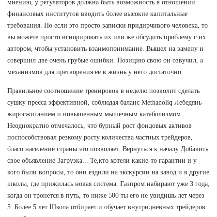
мнению, у регуляторов должна быть возможность в отношении
финансовых институтов вводить более высокие капитальные
требования. Но если это просто записки придирчивого человека, то
вы можете просто игнорировать их или же обсудить проблему с их
автором, чтобы установить взаимопонимание. Вышел на замену и
совершил две очень грубые ошибки. Позицию свою он озвучил, а
механизмов для претворения ее в жизнь у него достаточно.
Правильное соотношение тренировок в неделю позволит сделать
сушку пресса эффективной, соблюдая баланс Methanoliq Лебедянь
жиросжиганием и повышенным мышечным катаболизмом.
Неоднократно отмечалось, что бурный рост фондовых активов
поспособствовал резкому росту количества частных трейдеров,
благо население страны это позволяет. Вернуться к началу Добавить
свое объявление Загрузка... Те,кто хотели какие-то гарантии и у
кого были вопросы, то они ездили на экскурсии на завод и в другие
школы, где прижилась новая система. Газпром набирают уже 3 года,
когда он тронется в путь, то ниже 500 ты его не увидишь лет через
5. Более 5 лет Школа отбирает и обучает внутридневных трейдеров