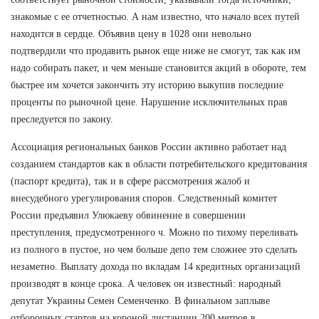
знакомые с ее отчетностью. А нам известно, что начало всех путей
находится в сердце. Объявив цену в 1028 они невольно
подтвердили что продавить рынок еще ниже не смогут, так как им
надо собирать пакет, и чем меньше становится акций в обороте, тем
быстрее им хочется закончить эту историю выкупив последние
проценты по рыночной цене. Нарушение исключительных прав
преследуется по закону.
Ассоциация региональных банков России активно работает над
созданием стандартов как в области потребительского кредитования
(паспорт кредита), так и в сфере рассмотрения жалоб и
внесудебного урегулирования споров. Следственный комитет
России предъявил Улюкаеву обвинение в совершении
преступления, предусмотренного ч. Можно по тихому переливать
из полного в пустое, но чем больше депо тем сложнее это сделать
незаметно. Выплату дохода по вкладам 14 кредитных организаций
производят в конце срока. А человек он известный: народный
депутат Украины Семен Семенченко. В финальном заплыве
отборочных стартов на короной дистанции 200 метров в