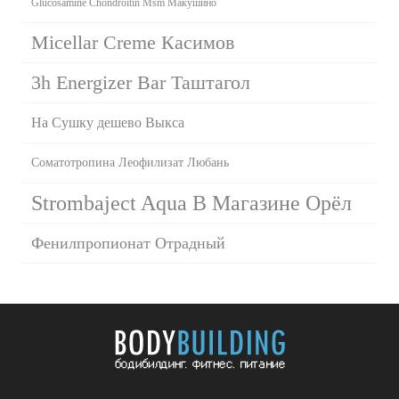
Glucosamine Chondroitin Msm Макушино
Micellar Creme Касимов
3h Energizer Bar Таштагол
На Сушку дешево Выкса
Соматотропина Леофилизат Любань
Strombaject Aqua В Магазине Орёл
Фенилпропионат Отрадный