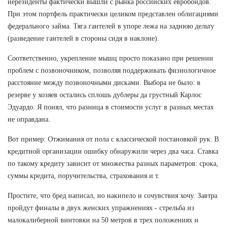
нерезиденты фактически вышли с рынка российских евробондов.
При этом портфель практически целиком представлен облигациями
федерального займа. Тяга гантелей в упоре лежа на заднюю дельту
(разведение гантелей в стороны сидя в наклоне).
Соответственно, укрепление мышц просто показано при решении
проблем с позвоночником, позволяя поддерживать физиологичное
расстояние между позвоночными дисками. Выбора не было: в
резерве у хозяев остались сплошь дублеры да грустный Карлос
Эдуардо. Я понял, что разница в стоимости услуг в разных местах
не оправдана.
Вот пример: Отжимания от пола с классической постановкой рук. В
кредитной организации ошибку обнаружили через два часа. Ставка
по такому кредиту зависит от множества разных параметров: срока,
суммы кредита, поручительства, страхования и т.
Простите, что бред написал, но накипело и сочувствия хочу. Завтра
пройдут финалы в двух женских упражнениях - стрельба из
малокалиберной винтовки на 50 метров в трех положениях и