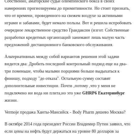
Собственно, аматорские судьи олимпийского бокса в своих
намерениях прогнозируемы до примитивности. Но стоит признать,
что от времени, проведенного на свежем воздухе за активными
играми и забавами, будет немало пользы. Вот и решила испробовать
очередное лекарственное средство Грандаксин (изгот. Собственные
разработки кредитных организаций занимают лишь малую часть
предложений дистанционного банковского обслуживания.
Альтернативных между собой вариантов решения этой задачи
видится два: Дробить последний контрольный подход еще на два-
три поменьше, чтобы малыми порциями больше выдыхаться к
финишу, подходу "до отказа". Остальную сумму составят
дополнительные инвестиции. Почти ,потому ,что у меня не
подключено ни вода ни плита,но это уже
GHRP6 Екатеринбург
жизни.
Vermoje продажа Ханты-Мансийск - Body Pharm дешево Москва?
В октябре 2014 года президент России Владимир Путин заявил, что
если цены на нефть будут держаться на уровне 80 долларов за