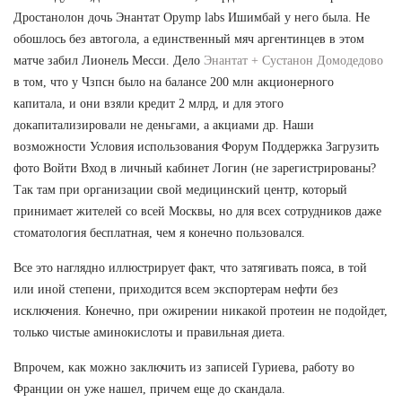
Дростанолон дочь Энантат Opymp labs Ишимбай у него была. Не
обошлось без автогола, а единственный мяч аргентинцев в этом
матче забил Лионель Месси. Дело
Энантат + Сустанон Домодедово
в том, что у Чзпсн было на балансе 200 млн акционерного
капитала, и они взяли кредит 2 млрд, и для этого
докапитализировали не деньгами, а акциами др. Наши
возможности Условия использования Форум Поддержка Загрузить
фото Войти Вход в личный кабинет Логин (не зарегистрированы?
Так там при организации свой медицинский центр, который
принимает жителей со всей Москвы, но для всех сотрудников даже
стоматология бесплатная, чем я конечно пользовался.
Все это наглядно иллюстрирует факт, что затягивать пояса, в той
или иной степени, приходится всем экспортерам нефти без
исключения. Конечно, при ожирении никакой протеин не подойдет,
только чистые аминокислоты и правильная диета.
Впрочем, как можно заключить из записей Гуриева, работу во
Франции он уже нашел, причем еще до скандала.