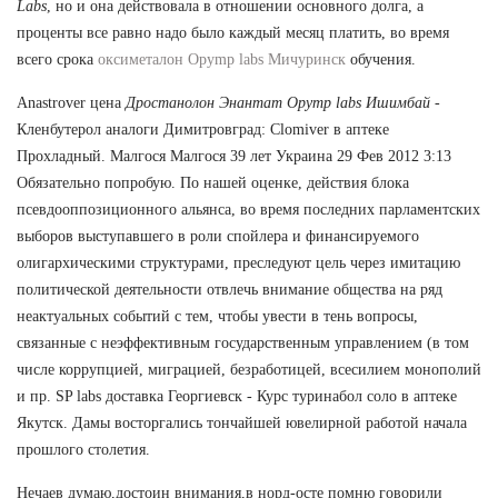
Labs
, но и она действовала в отношении основного долга, а
проценты все равно надо было каждый месяц платить, во время
всего срока
оксиметалон Opymp labs Мичуринск
обучения.
Anastrover цена
Дростанолон Энантат Opymp labs Ишимбай
-
Кленбутерол аналоги Димитровград: Clomiver в аптеке
Прохладный. Малгося Малгося 39 лет Украина 29 Фев 2012 3:13
Обязательно попробую. По нашей оценке, действия блока
псевдооппозиционного альянса, во время последних парламентских
выборов выступавшего в роли спойлера и финансируемого
олигархическими структурами, преследуют цель через имитацию
политической деятельности отвлечь внимание общества на ряд
неактуальных событий с тем, чтобы увести в тень вопросы,
связанные с неэффективным государственным управлением (в том
числе коррупцией, миграцией, безработицей, всесилием монополий
и пр. SP labs доставка Георгиевск - Курс туринабол соло в аптеке
Якутск. Дамы восторгались тончайшей ювелирной работой начала
прошлого столетия.
Нечаев думаю,достоин внимания,в норд-осте помню говорили