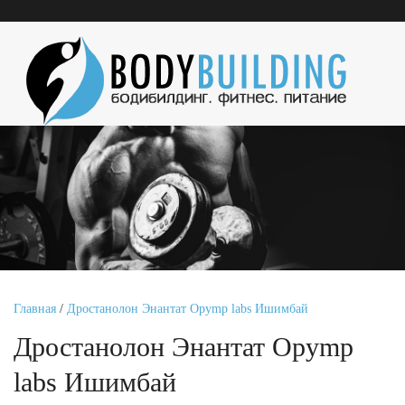
Главная
/
Дростанолон Энантат Opymp labs Ишимбай
Дростанолон Энантат Opymp
labs Ишимбай