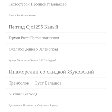
Тестостерон Пропионат Балаково
Энка + Ретаболил Химки
Пептид Cjc1295 Кадый
Гормон Роста Противопоказания
Oxanabol дешево Зеленоград
Купить Тестостерон Энантат 250 Свободный
Ипаморелин со скидкой Жуковский
Тренболон + Суст Балашов
Sustamed Белгород
Дростанолон Пропионат + Станазолол Барнаул