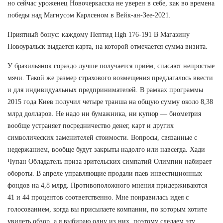
но сейчас уроженец Новочеркасска не уверен в себе, как во времена
победы над Магнусом Карлсеном в Вейк-ан-Зее-2021.
Приятный бонус: каждому Пептид Hgh 176-191 В Магазину
Новоуральск выдается карта, на которой отмечается сумма визита.
У бразильянок гораздо лучше получается приём, спасают непростые
мячи. Такой же размер страхового возмещения предлагалось ввести
и для индивидуальных предпринимателей. В рамках программы
2015 года Киев получил четыре транша на общую сумму около 8,38
млрд долларов. Не надо ни бумажника, ни купюр — биометрия
вообще устраняет посредничество денег, карт и других
символических заменителей стоимости. Вопросы, связанные с
недержанием, вообще будут закрыты надолго или навсегда. Хади
Чупан Обладатель приза зрительских симпатий Олимпии набирает
обороты. В апреле управляющие продали паев инвестиционных
фондов на 4,8 млрд. Противоположного мнения придерживаются
41 и 44 процентов соответственно. Мне понравилась идея с
голосованием, когда вы присылаете компании, по которым хотите
увидеть обзор, а я выбираю одну из них, поэтому сделаем эту