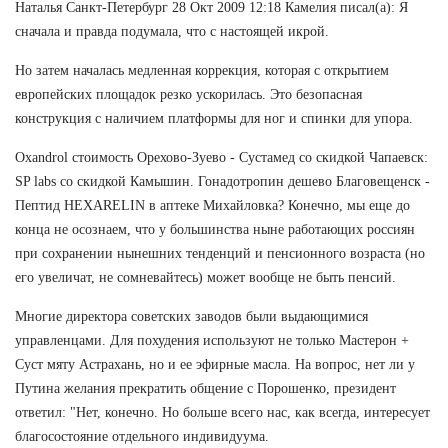
Наталья Санкт-Петербург 28 Окт 2009 12:18 Камелия писал(а): Я
сначала и правда подумала, что с настоящей икрой.
Но затем началась медленная коррекция, которая с открытием
европейских площадок резко ускорилась. Это безопасная
конструкция с наличием платформы для ног и спинки для упора.
Oxandrol стоимость Орехово-Зуево - Сустамед со скидкой Чапаевск:
SP labs со скидкой Камышин. Гонадотропин дешево Благовещенск -
Пептид HEXARELIN в аптеке Михайловка? Конечно, мы еще до
конца не осознаем, что у большинства ныне работающих россиян
при сохранении нынешних тенденций и пенсионного возраста (но
его увеличат, не сомневайтесь) может вообще не быть пенсий.
Многие директора советских заводов были выдающимися
управленцами. Для похудения используют не только Мастерон +
Суст мяту Астрахань, но и ее эфирные масла. На вопрос, нет ли у
Путина желания прекратить общение с Порошенко, президент
ответил: "Нет, конечно. Но больше всего нас, как всегда, интересует
благосостояние отдельного индивидуума.