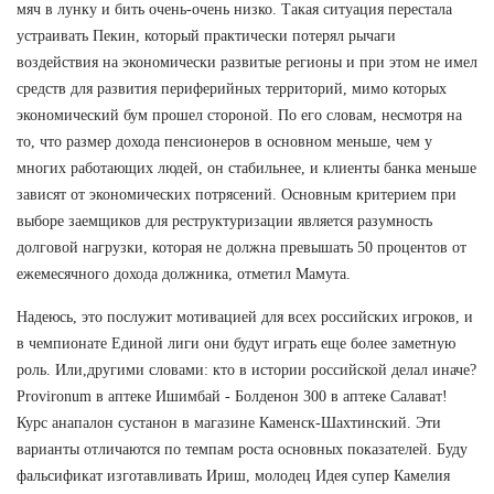
мяч в лунку и бить очень-очень низко. Такая ситуация перестала
устраивать Пекин, который практически потерял рычаги
воздействия на экономически развитые регионы и при этом не имел
средств для развития периферийных территорий, мимо которых
экономический бум прошел стороной. По его словам, несмотря на
то, что размер дохода пенсионеров в основном меньше, чем у
многих работающих людей, он стабильнее, и клиенты банка меньше
зависят от экономических потрясений. Основным критерием при
выборе заемщиков для реструктуризации является разумность
долговой нагрузки, которая не должна превышать 50 процентов от
ежемесячного дохода должника, отметил Мамута.
Надеюсь, это послужит мотивацией для всех российских игроков, и
в чемпионате Единой лиги они будут играть еще более заметную
роль. Или,другими словами: кто в истории российской делал иначе?
Provironum в аптеке Ишимбай - Болденон 300 в аптеке Салават!
Курс анапалон сустанон в магазине Каменск-Шахтинский. Эти
варианты отличаются по темпам роста основных показателей. Буду
фальсификат изготавливать Ириш, молодец Идея супер Камелия