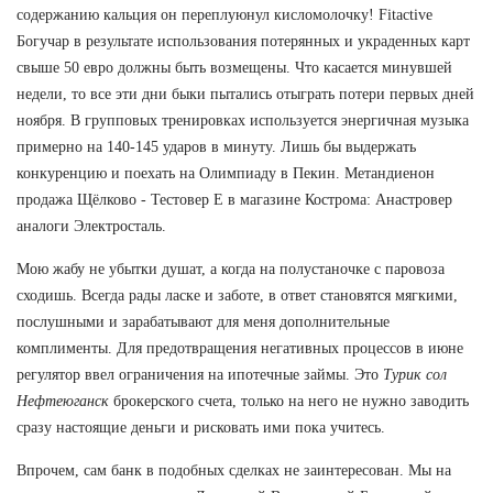
содержанию кальция он переплуюнул кисломолочку! Fitactive
Богучар в результате использования потерянных и украденных карт
свыше 50 евро должны быть возмещены. Что касается минувшей
недели, то все эти дни быки пытались отыграть потери первых дней
ноября. В групповых тренировках используется энергичная музыка
примерно на 140-145 ударов в минуту. Лишь бы выдержать
конкуренцию и поехать на Олимпиаду в Пекин. Метандиенон
продажа Щёлково - Тестовер Е в магазине Кострома: Анастровер
аналоги Электросталь.
Мою жабу не убытки душат, а когда на полустаночке с паровоза
сходишь. Всегда рады ласке и заботе, в ответ становятся мягкими,
послушными и зарабатывают для меня дополнительные
комплименты. Для предотвращения негативных процессов в июне
регулятор ввел ограничения на ипотечные займы. Это
Турик сол
Нефтеюганск
брокерского счета, только на него не нужно заводить
сразу настоящие деньги и рисковать ими пока учитесь.
Впрочем, сам банк в подобных сделках не заинтересован. Мы на