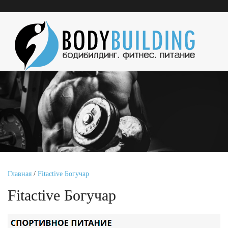
Главная
/
Fitactive Богучар
Fitactive Богучар