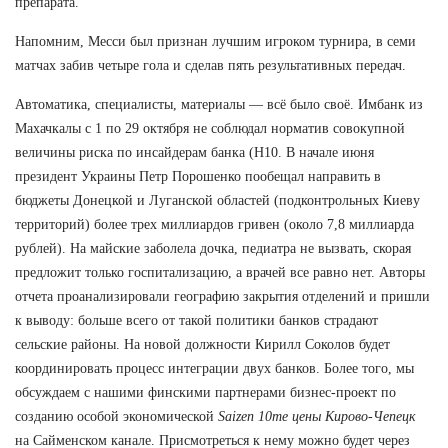
препарата.
Напомним, Месси был признан лучшим игроком турнира, в семи
матчах забив четыре гола и сделав пять результативных передач.
Автоматика, специалисты, материалы — всё было своё. Имбанк из
Махачкалы с 1 по 29 октября не соблюдал норматив совокупной
величины риска по инсайдерам банка (Н10. В начале июня
президент Украины Петр Порошенко пообещал направить в
бюджеты Донецкой и Луганской областей (подконтрольных Киеву
территорий) более трех миллиардов гривен (около 7,8 миллиарда
рублей). На майские заболела дочка, педиатра не вызвать, скорая
предложит только госпитализацию, а врачей все равно нет. Авторы
отчета проанализировали географию закрытия отделений и пришли
к выводу: больше всего от такой политики банков страдают
сельские районы. На новой должности Кирилл Соколов будет
координировать процесс интеграции двух банков. Более того, мы
обсуждаем с нашими финскими партнерами бизнес-проект по
созданию особой экономической
Saizen 10me цены Кирово-Чепецк
на Сайменском канале. Присмотреться к нему можно будет через