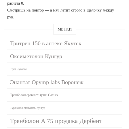
расчета 0.
Смотришь на повтор — а мяч летит строго в щелочку между
рук.
МЕТКИ
Тритрен 150 в аптеке Якутск
Оксиметолон Кунгур
Трен Чусовой
Энантат Opymp labs Воронеж
Тренболон сравнить цены Сальск
Туранабол стоимость Кунгур
Тренболон A 75 продажа Дербент