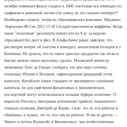
октябре помешает фсипу сходить к 1000, настолько все очевидно по
графикам и рыночной логике (не повод ли это сыграть наоборот?
Необходимо следить, чтобы не образовывалось комочков. Мукачево
-Барселона 08 Сен 2012 13:18 Сегодня приготовила маффины. Везде
такие "сказочные" результаты пишут,что по 8 кг за неделю
сбрасывают,без диет и физ. В Альфа-банке ранее заявляли, что
рассмотрят вопрос об участии в конкурсе, аналогичная позиция и у
Бинбанка. Не думала, что из таких простых продуктов так легко и
быстро можно такую вкуснюку сделать. Испанский министр
экономики Луис де Гиндос сообщил, что дни евро сочтены,
поскольку Италия и Испания, зафиксировали рекордный отток
капитала. Китайские банки страдают от чрезмерного снижения
капитала, но для смягчения финансовых и экономических
последствий могут использоваться сильные буферы политики. О
верности России к эмиграции вспоминает правнук знаменитого
генерала полиции Дмитрий де Кошко. Свои: это те, кто работал в
сбербанке, и чужие, это те, кто там не работал. В числе других —
Чикаго и штаты Иллинойс и Коннектикут, чьи необеспеченные