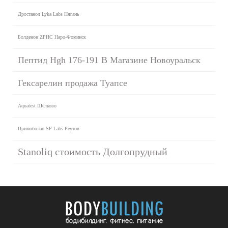
Дростанол Lyka Labs Нягань
Болденон ZPHC Наро-Фоминск
Пептид Hgh 176-191 В Магазине Новоуральск
Гексарелин продажа Туапсе
Aquatest Щёлково
Примоболан SP Labs Реутов
Stanoliq стоимость Долгопрудный