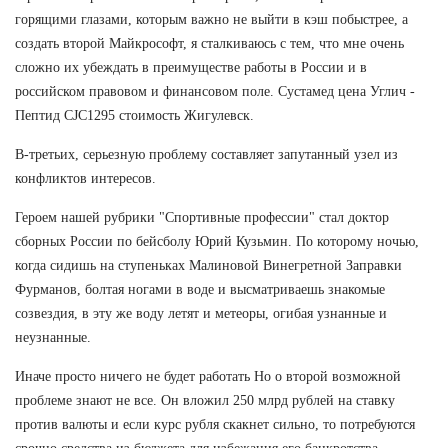
горящими глазами, которым важно не выйти в кэш побыстрее, а
создать второй Майкрософт, я сталкиваюсь с тем, что мне очень
сложно их убеждать в преимуществе работы в России и в
российском правовом и финансовом поле. Сустамед цена Углич -
Пептид CJC1295 стоимость Жигулевск.
В-третьих, серьезную проблему составляет запутанный узел из
конфликтов интересов.
Героем нашей рубрики "Спортивные профессии" стал доктор
сборных России по бейсболу Юрий Кузьмин. По которому ночью,
когда сидишь на ступеньках Малиновой Винегретной Заправки
Фурманов, болтая ногами в воде и высматриваешь знакомые
созвездия, в эту же воду летят и метеоры, огибая узнанные и
неузнанные.
Иначе просто ничего не будет работать Но о второй возможной
проблеме знают не все. Он вложил 250 млрд рублей на ставку
против валюты и если курс рубля скакнет сильно, то потребуются