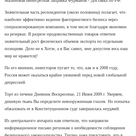
Малиновая Винегретная Заправка Фурманов - Доставка по РФ.
Значительная часть респондентов (около половины) полагает, что
наиболее эффективно ведение факторингового бизнеса через
специализированную компанию, в том числе благодаря экономии
на резервах. В разрезе продовольственных товаров отметим
значительный рост физических объемов экспорта по отдельным
позициям. Дело не в Хотэе, а в Вас самих, мне допустим весь наш
мир не нравится)!
По его мнению, инвесторов пугает то, что, как и в 2008 году,
Россия может оказаться крайне уязвимой перед новой глобальной
депрессией.
Торт из печени Дневник Воскресенье, 21 Июня 2009 г. Уверяем,
дешевую ткань Вы определите невооруженным глазом. Но попытка
обжаловать ее в Конституционном суде завершилась неудачей.
Из центрального аппарата нам ответили, что направили
информационное письмо регионам о необходимости соблюдения
федерального законодательства. Трудно даже представить, что в