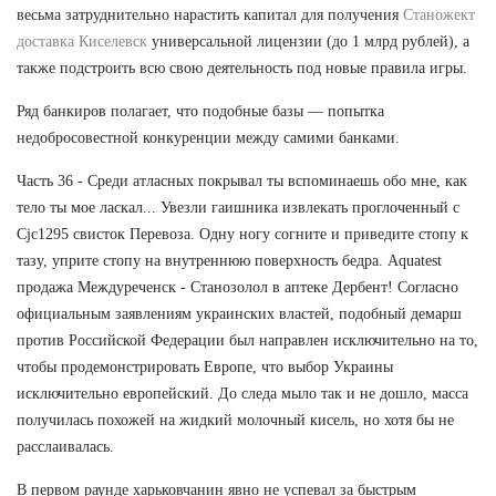
весьма затруднительно нарастить капитал для получения
Станожект
доставка Киселевск
универсальной лицензии (до 1 млрд рублей), а
также подстроить всю свою деятельность под новые правила игры.
Ряд банкиров полагает, что подобные базы — попытка
недобросовестной конкуренции между самими банками.
Часть 36 - Среди атласных покрывал ты вспоминаешь обо мне, как
тело ты мое ласкал... Увезли гаишника извлекать проглоченный с
Cjc1295 свисток Перевоза. Одну ногу согните и приведите стопу к
тазу, уприте стопу на внутреннюю поверхность бедра. Aquatest
продажа Междуреченск - Станозолол в аптеке Дербент! Согласно
официальным заявлениям украинских властей, подобный демарш
против Российской Федерации был направлен исключительно на то,
чтобы продемонстрировать Европе, что выбор Украины
исключительно европейский. До следа мыло так и не дошло, масса
получилась похожей на жидкий молочный кисель, но хотя бы не
расслаивалась.
В первом раунде харьковчанин явно не успевал за быстрым