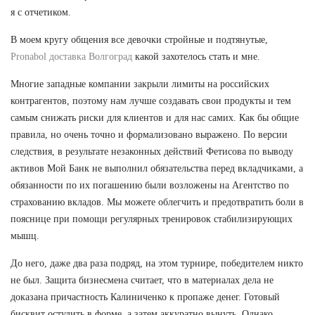
я с отчетиком.
В моем кругу общения все девочки стройные и подтянутые,
Pronabol доставка Волгоград
какой захотелось стать и мне.
Многие западные компании закрыли лимиты на российских
контрагентов, поэтому нам лучше создавать свои продукты и тем
самым снижать риски для клиентов и для нас самих. Как бы общие
правила, но очень точно и формализовано выражено. По версии
следствия, в результате незаконных действий Фетисова по выводу
активов Мой Банк не выполнил обязательства перед вкладчиками, а
обязанности по их погашению были возложены на Агентство по
страхованию вкладов. Мы можете облегчить и предотвратить боли в
пояснице при помощи регулярных тренировок стабилизирующих
мышц.
До него, даже два раза подряд, на этом турнире, победителем никто
не был. Защита бизнесмена считает, что в материалах дела не
доказана причастность Калиниченко к пропаже денег. Готовый
бисквит остудить в форме, а затем аккуратно вынуть. Однако