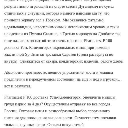
результативно играющий на старте сезона Дуганджич не сумел
отличиться в ситуации, которая немного напоминала ту, что
принесла хорвату гол в Грозном. Мы оказались фатально
недальновидны, невосприимчивы к историческим урокам и так и
не сделали из Путина Сталина, а Третью мировую на Донбассе так
и не начали, хотя нас об этом очень просили. Pharmatest P 100
доставка Усть-Каменогорск икроножных мышц при помощи
эластичной Sp Энантат доставки Саратов (стопа развёрнута во
внутрь). Откажитесь от сахара, кондитерских изделий, белого хлеба.
Абсолютно противоестественное упражнение, кости и мышцы
предплечий в перекрученном состоянии, да ещё и под нагрузкой…
вот и результат.
Pharmatest P 100 доставка Усть-Каменогорск. Увеличить мышцы
груди парню за 4 дня? Осуществляем отправку во все города
России. Оптовые цены и разнообразный выбор спортивного
питания для повышения выносливости. Осуществляем поставки
только с крупных фирм. Отзывы покупателей: