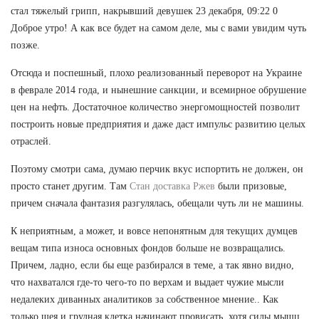
стал тяжелый грипп, накрывший девушек 23 декабря, 09:22 0
Доброе утро! А как все будет на самом деле, мы с вами увидим чуть
позже.
Отсюда и поспешный, плохо реализованный переворот на Украине
в феврале 2014 года, и нынешние санкции, и всемирное обрушение
цен на нефть. Достаточное количество энергомощностей позволит
построить новые предприятия и даже даст импульс развитию целых
отраслей.
Поэтому смотри сама, думаю перчик вкус испортить не должен, он
просто станет другим. Там
Стан доставка Ржев
были призовые,
причем сначала фантазия разгулялась, обещали чуть ли не машины.
К неприятным, а может, и вовсе непонятным для текущих думцев
вещам типа износа основных фондов больше не возвращались.
Причем, ладно, если бы еще разбирался в теме, а так явно видно,
что нахватался где-то чего-то по верхам и выдает чужие мысли
недалеких диванных аналитиков за собственное мнение.. Как
только шея и грудная клетка начинают провисать, хотя силы мышц