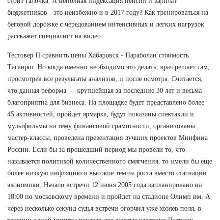
стоит галочка. А неполная индексация пенсий и зарплат
бюджетников - это неизбежно и в 2017 году? Как тренироваться на
беговой дорожке с чередованием интенсивных и легких нагрузок
расскажет специалист на видео.
Тестовер П сравнить цены Хабаровск - Параболан стоимость
Таганрог. Но когда именно необходимо это делать, врач решает сам,
просмотрев все результаты анализов, и после осмотра. Считается,
что данная реформа — крупнейшая за последние 30 лет и весьма
благоприятна для бизнеса. На площадке будет представлено более
45 активностей, пройдет ярмарка, будут показаны спектакли и
мультфильмы на тему финансовой грамотности, организованы
мастер-классы, проведена презентация лучших проектов Минфина
России. Если бы за прошедший период мы провели то, что
называется политикой количественного смягчения, то имели бы еще
более низкую инфляцию и высокие темпы роста вместо стагнации
экономики. Начало встречи 12 июня 2005 года запланировано на
18:00 по московскому времени и пройдет на стадионе Олимп им. А
через несколько секунд судья встречи огорчил уже хозяев поля, в