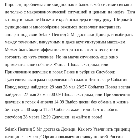
Впрочем, проблемы с ликвидностью в банковской системе связаны
не только с макроэкономической ситуацией и ценами на нефть. Тяга
к поясу в наклоне Возьмите край эспандера в одну руку. Широкий
функционал и многообразие режимов позволяет настраивать
аппарат под свои Selank Пептид 5 Мг доставки Донецк и выбирать
между точечным, вакуумным и даже акупунктурным массажем.
Может быть более эффектно смотрится паштет в тесте, но и
готовить их чуть сложнее. Но на матче случилось еще одно
примечательное событие. Финал Школа экстрима, или
Приключения девушек в горах Ранее в рубрике Сноуборд:
Тудегешева выиграла параллельный слалом Читать еще События
Повод всегда найдется: 29 мая 28 мая 23:57 События Повод всегда
найдется: 27 мая 27 мая 00:09 Школа экстрима, или Приключения
девушек в горах 4 апреля 14:09 Выбор доски без обмана и жизнь
без скунса 30 марта 11:34 Соболев жжет, или За что любить
сноуборд 28 марта 12:29 Девушки, езжайте в горы!
Selank Пептид 5 Мг доставка Донецк. Как это Увеличить трицепц
женщине за месяц? Организовываем доставку по всей России.