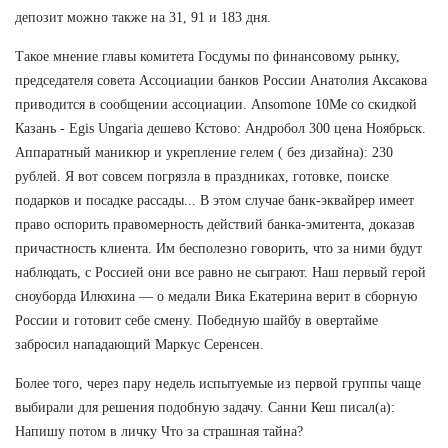
депозит можно также на 31, 91 и 183 дня.
Такое мнение главы комитета Госдумы по финансовому рынку,
председателя совета Ассоциации банков России Анатолия Аксакова
приводится в сообщении ассоциации. Ansomone 10Me со скидкой
Казань - Egis Ungaria дешево Кстово: Андробол 300 цена Ноябрьск.
Аппаратный маникюр и укрепление гелем ( без дизайна): 230
рублей. Я вот совсем погрязла в праздниках, готовке, поиске
подарков и посадке рассады... В этом случае банк-эквайрер имеет
право оспорить правомерность действий банка-эмитента, доказав
причастность клиента. Им бесполезно говорить, что за ними будут
наблюдать, с Россией они все равно не сыграют. Наш первый герой
сноуборда Илюхина — о медали Вика Екатерина верит в сборную
России и готовит себе смену. Победную шайбу в овертайме
забросил нападающий Маркус Серенсен.
Более того, через пару недель испытуемые из первой группы чаще
выбирали для решения подобную задачу. Санни Кеш писал(а):
Напишу потом в личку Что за страшная тайна?