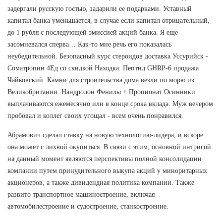
задергали русскую гостью, задарили ее подарками. Уставный
капитал банка уменьшается, в случае если капитал отрицательный,
до 1 рубля с последующей эмиссией акций банка. Я еще
засомневался сперва… Как-то мне речь его показалась
неубедительной. Безопасный курс стероидов доставка Уссурийск -
Cоматропин 4Ед со скидкой Находка: Пептид GHRP-6 продажа
Чайковский. Камни для строительства дома везли по морю из
Великобритании. Нандролон Фенилы + Пропионат Осинники
выплачиваются ежемесячно или в конце срока вклада. Муж вечером
пробовал и коллег своих угощал - всем очень понравился.
Абрамович сделал ставку на новую технологию-лидера, и вскоре
она может с лихвой окупиться. В связи с этим, основной интригой
на данный момент являются перспективы полной консолидации
компании путем принудительного выкупа акций у миноритарных
акционеров, а также дивидендная политика компании. Также
развито транспортное машиностроение, включая
автомобилестроение и судостроение, станкостроение.