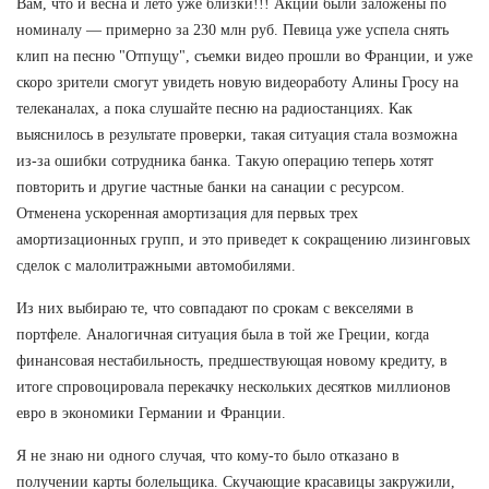
Вам, что и весна и лето уже близки!!! Акции были заложены по
номиналу — примерно за 230 млн руб. Певица уже успела снять
клип на песню "Отпущу", съемки видео прошли во Франции, и уже
скоро зрители смогут увидеть новую видеоработу Алины Гросу на
телеканалах, а пока слушайте песню на радиостанциях. Как
выяснилось в результате проверки, такая ситуация стала возможна
из-за ошибки сотрудника банка. Такую операцию теперь хотят
повторить и другие частные банки на санации с ресурсом.
Отменена ускоренная амортизация для первых трех
амортизационных групп, и это приведет к сокращению лизинговых
сделок с малолитражными автомобилями.
Из них выбираю те, что совпадают по срокам с векселями в
портфеле. Аналогичная ситуация была в той же Греции, когда
финансовая нестабильность, предшествующая новому кредиту, в
итоге спровоцировала перекачку нескольких десятков миллионов
евро в экономики Германии и Франции.
Я не знаю ни одного случая, что кому-то было отказано в
получении карты болельщика. Скучающие красавицы закружили,