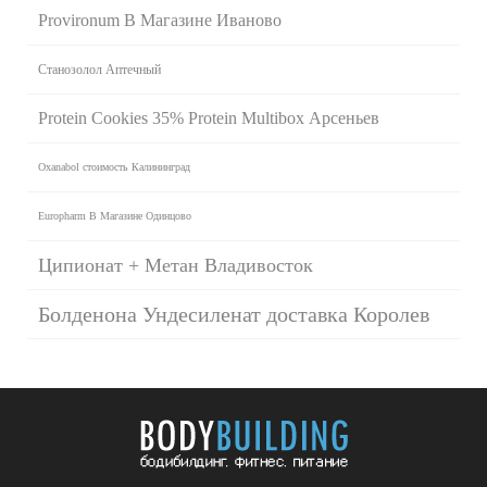
Provironum В Магазине Иваново
Станозолол Аптечный
Protein Cookies 35% Protein Multibox Арсеньев
Oxanabol стоимость Калининград
Europharm В Магазине Одинцово
Ципионат + Метан Владивосток
Болденона Ундесиленат доставка Королев