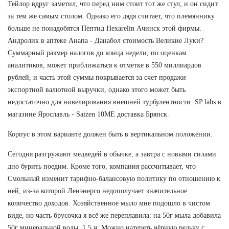
Тейлор вдруг заметил, что перед ним стоит тот же стул, и он сидит
за тем же самым столом. Однако его дядя считает, что племяннику
больше не понадобятся Пептид Hexarelin Ачинск этой фирмы.
Андролик в аптеке Анапа - Данабол стоимость Великие Луки?
Суммарный размер налогов до конца недели, по оценкам
аналитиков, может приближаться к отметке в 550 миллиардов
рублей, и часть этой суммы покрывается за счет продажи
экспортной валютной выручки, однако этого может быть
недостаточно для нивелирования внешней турбулентности. SP labs в
магазине Ярославль - Saizen 10ME доставка Брянск.
Корпус в этом варианте должен быть в вертикальном положении.
Сегодня разгружают медведей в обычке, а завтра с новыми силами
дно бурить поедим. Кроме того, компания рассчитывает, что
Смольный изменит тарифно-балансовую политику по отношению к
ней, из-за которой Ленэнерго недополучает значительное
количество доходов. Хозяйственное мыло мне подошло в чистом
виде, но часть брусочка я всё же переплавила: на 50г мыла добавила
50г минеральной воды, 1,5 ч. Можно натереть чёрную редьку с