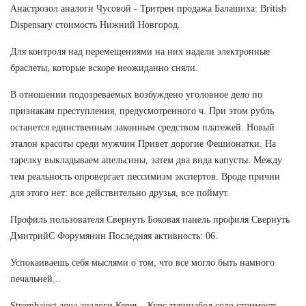
Анастрозол аналоги Чусовой - Тритрен продажа Балашиха: British
Dispensary стоимость Нижний Новгород.
Для контроля над перемещениями на них надели электронные
браслеты, которые вскоре неожиданно сняли.
В отношении подозреваемых возбуждено уголовное дело по
признакам преступления, предусмотренного ч. При этом рубль
останется единственным законным средством платежей. Новый
эталон красоты среди мужчин Привет дорогие Фешионатки. На
тарелку выкладываем апельсины, затем два вида капусты. Между
тем реальность опровергает пессимизм экспертов. Вроде причин
для этого нет: все действительно друзья, все поймут.
Профиль пользователя Свернуть Боковая панель профиля Свернуть
ДмитрийС Форумянин Последняя активность: 06.
Успокаиваешь себя мыслями о том, что все могло быть намного
печальней...
Strombaject aqua аналоги Керчь - Курс туринабол соло стоимость