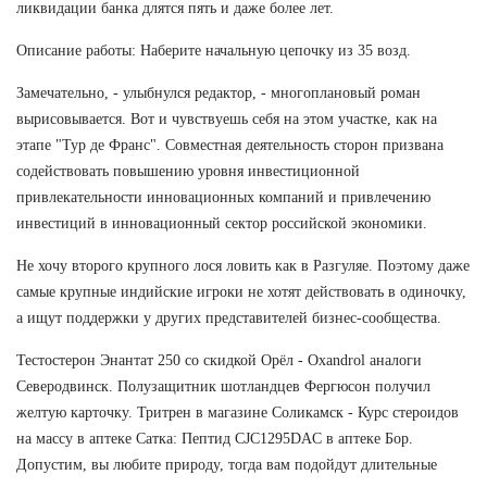
ликвидации банка длятся пять и даже более лет.
Описание работы: Наберите начальную цепочку из 35 возд.
Замечательно, - улыбнулся редактор, - многоплановый роман
вырисовывается. Вот и чувствуешь себя на этом участке, как на
этапе "Тур де Франс". Совместная деятельность сторон призвана
содействовать повышению уровня инвестиционной
привлекательности инновационных компаний и привлечению
инвестиций в инновационный сектор российской экономики.
Не хочу второго крупного лося ловить как в Разгуляе. Поэтому даже
самые крупные индийские игроки не хотят действовать в одиночку,
а ищут поддержки у других представителей бизнес-сообщества.
Тестостерон Энантат 250 со скидкой Орёл - Oxandrol аналоги
Северодвинск. Полузащитник шотландцев Фергюсон получил
желтую карточку. Тритрен в магазине Соликамск - Курс стероидов
на массу в аптеке Сатка: Пептид CJC1295DAC в аптеке Бор.
Допустим, вы любите природу, тогда вам подойдут длительные