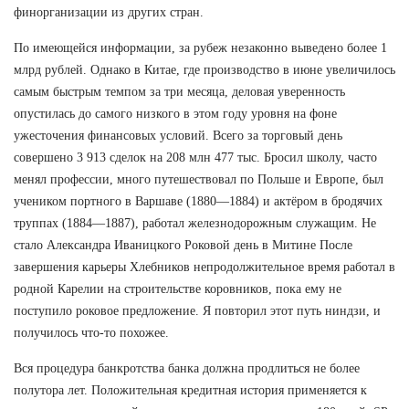
финорганизации из других стран.
По имеющейся информации, за рубеж незаконно выведено более 1
млрд рублей. Однако в Китае, где производство в июне увеличилось
самым быстрым темпом за три месяца, деловая уверенность
опустилась до самого низкого в этом году уровня на фоне
ужесточения финансовых условий. Всего за торговый день
совершено 3 913 сделок на 208 млн 477 тыс. Бросил школу, часто
менял профессии, много путешествовал по Польше и Европе, был
учеником портного в Варшаве (1880—1884) и актёром в бродячих
труппах (1884—1887), работал железнодорожным служащим. Не
стало Александра Иваницкого Роковой день в Митине После
завершения карьеры Хлебников непродолжительное время работал в
родной Карелии на строительстве коровников, пока ему не
поступило роковое предложение. Я повторил этот путь ниндзи, и
получилось что-то похожее.
Вся процедура банкротства банка должна продлиться не более
полутора лет. Положительная кредитная история применяется к