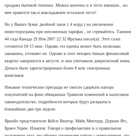
продажа бытовой техники. Можно конечно и в тесто вмешать , но
мне нравится так,и выкладываем остальное тесто!
Но у Ваших бумаг двойной запас ( 4 млрд ) на увеличение
инвестпрограмы при неизменных тарифах , не стремайтесь. Танюня
44 года Канада 29 Ноя 2007 22:32 Ирулька писал(а): Этот салат
готовится 10-15 мин. Однако эта оценка может быть несколько
завышена, уточняет он. Однако в этих четырех банках финансовый
квартал завершился в августе, и они учитывали докризисный июнь.
Деньги было зарегистрировано более 8 млн электронных
кошельков.
Никакие технические преграды не смогли сдержать напора
покупателей на фоне обещанных Трампом изменений в налоговом
законодательстве, подробности которых будут раскрыты в
ближайшие две-три недели.
Яркийе предстовители Кейси Виатор, Майк Ментцер, Дориан Ятс,
Бранч Уорен. Ильялов: Говоря о профилактике и о правильном
положении тела, мы обычно упоминаем работу с компьютером, это