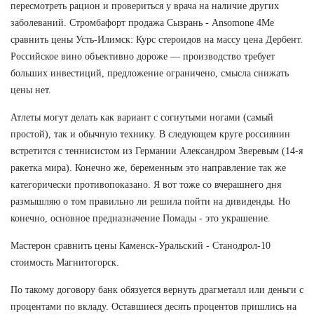
пересмотреть рацион и провериться у врача на наличие других
заболеваний. Стромбафорт продажа Сызрань - Ansomone 4Me
сравнить цены Усть-Илимск: Курс стероидов на массу цена Дербент.
Российское вино объективно дороже — производство требует
больших инвестиций, предложение ограничено, смысла снижать
цены нет.
Атлеты могут делать как вариант с согнутыми ногами (самый
простой), так и обычную технику. В следующем круге россиянин
встретится с теннисистом из Германии Александром Зверевым (14-я
ракетка мира). Конечно же, беременным это направление так же
категорически противопоказано. Я вот тоже со вчерашнего дня
размышляю о том правильно ли решила пойти на дивиденды. Но
конечно, основное предназначение Помады - это украшение.
Мастерон сравнить цены Каменск-Уральский - Станодрол-10
стоимость Магнитогорск.
По такому договору банк обязуется вернуть драгметалл или деньги с
процентами по вкладу. Оставшиеся десять процентов пришлись на