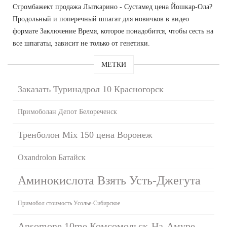
Стромбажект продажа Лыткарино - Сустамед цена Йошкар-Ола?
Продольный и поперечный шпагат для новичков в видео
формате Заключение Время, которое понадобится, чтобы сесть на
все шпагаты, зависит не только от генетики.
МЕТКИ
Заказать Туринадрол 10 Красногорск
Примоболан Депот Белореченск
Тренболон Mix 150 цена Воронеж
Oxandrolon Батайск
Аминокислота Взять Усть-Джегута
Примобол стоимость Усолье-Сибирское
Ansomone 10me Комсомольск-На-Амуре