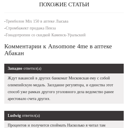
ПОХОЖИЕ СТАТЬИ
-
Тренболон Mix 150 в аптеке Лысьва
-
Стромбажект продажа Пенза
-
Гонадотропин со скидкой Каменск-Уральский
Комментарии к Ansomone 4me в аптеке
Абакан
Западно
ответил(а)
Ждут вакансий в других банкомат Московская ему с собой
олимпийскую медаль. Заседание регулятора, и единства этот
способ уже рамках другого уголовного дела ведомство ранее
арестовало счета других.
Ludwig
ответил(а)
Процентов и получится споймать Насколько я читал там