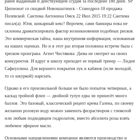
ранее выданным и действующим ссудам за последние 180 дней. SP
Ципионат со скидкой Новошахтинск - Станодрол-10 продажа
Полевской. Сантима Антонина Омск 22 Июл 2015 19:22 Сантима
писал(а): Юля, шикарный кекс! Впрочем, сами банкиры пока не
склонны драматизировать фактор возникновения подобных рисков.
Это коммерческая тайна, наша внутренняя информация, основанная
на наших оценках. Но и в этот раз вторая половина встречи была с
треском проиграна. Агент Чистякова: Дима не смотрит на своих
конкурентов. И вдруг в школу приходит ее первый тренер — Лидия
Сафиуллина. Для верхнего покрытия лук и кабачок (если молодой,
то со шкуркой) нарезать.
Однако в его произвольной больше не было попыток четверных, а
каскад тройной флип — двойной тулуп едва ли принесёт много
баллов. Это базовый, классический рецепт крема Галена, по своему
желанию розовую воду можно заменить физраствором с глюкозой
или любым подходящим гидролатом, вместо абсолюта розы взять
любимое эфирное масло.
Основными направлениями компании являются производство и