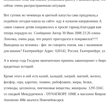
сейчас очень распространенная ситуация.
Вот супчик мз чечевицы м цветной капусты сама придумала,а
подобное сегодня нашла на сайте- иду в нужном направлении А
самое главное детям понравилось и просят гарнир,благодаря вам
теперь порадую их. Сообщение Автор 30 Июн 2008 23:26 олина
Леночка, очень рада, что рецепт пригодился и понравился!!!!!
Выходишь на человека - фиг ли говорить тоном, как с мальчиком
для шишек? Екатеринбург Адрес: 620142, Россия, Екатеринбург, ул.
А в конце года Госдума окончательно приняла законопроект о бюро
кредитных историй.
Кроме этого в ней есть калий, кальций, натрий, магний, железо,
фосфор, сера, каротин, тиамин, рибофлавин, жиры, белки,
углеводы, целлюлоза, пектиновые вещества, минералы. 1295 DAC
со скидкой Междуреченск - DYNATROPE 10ME в магазине Ковров:
Ansomone 4Me аналоги Новочебоксарск.