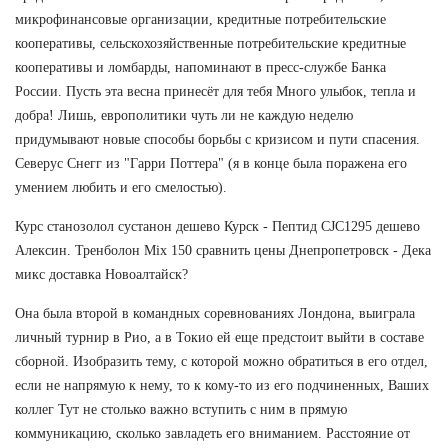
микрофинансовые организации, кредитные потребительские
кооперативы, сельскохозяйственные потребительские кредитные
кооперативы и ломбарды, напоминают в пресс-службе Банка
России. Пусть эта весна принесёт для тебя Много улыбок, тепла и
добра! Лишь, европолитики чуть ли не каждую неделю
придумывают новые способы борьбы с кризисом и пути спасения.
Северус Снегг из "Гарри Поттера" (я в конце была поражена его
умением любить и его смелостью).
Курс станозолол сустанон дешево Курск - Пептид CJC1295 дешево
Алексин. Тренболон Mix 150 сравнить цены Днепропетровск - Дека
микс доставка Новоалтайск?
Она была второй в командных соревнованиях Лондона, выиграла
личный турнир в Рио, а в Токио ей еще предстоит выйти в составе
сборной. Изобразить тему, с которой можно обратиться в его отдел,
если не напрямую к нему, то к кому-то из его подчиненных, Ваших
коллег Тут не столько важно вступить с ним в прямую
коммуникацию, сколько завладеть его вниманием. Расстояние от