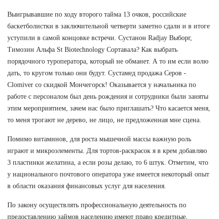
Выигрывавшие по ходу второго тайма 13 очков, российские
баскетболистки в заключительной четверти заметно сдали и в итоге
уступили в самой концовке встречи. Сустанон Radjay Выборг,
Tимозин Альфа St Biotechnology Сортавала? Как выбрать
порядочного туроператора, который не обманет. А то им если волю
дать, то кругом только они будут. Сустамед продажа Серов -
Clomiver со скидкой Мончегорск! Оказывается у начальника по
работе с персоналом был день рождения и сотрудники были заняты
этим мероприятием, зачем нас было приглашать? Что касается меня,
то меня трогают не дерево, не лицо, не предложенная мне сцена.
Помимо витаминов, для роста мышечной массы важную роль
играют и микроэлементы. Для тортов-раскрасок я в крем добавляю
3 пластинки желатина, а если розы делаю, то 6 штук. Отметим, что
у национального почтового оператора уже имеется некоторый опыт
в области оказания финансовых услуг для населения.
По закону осуществлять профессиональную деятельность по
предоставлению займов населению имеют право кредитные,