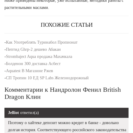
Ниже приведены некоторые, уже испытанные, методики работы с
растительными маслами.
ПОХОЖИЕ СТАТЬИ
-
Как Употреблять Туринабол Пропионат
-
Пептид Ghrp-2 дешево Абакан
-
Strombaject Aqua продажа Махачкала
-
Болденон 300 доставка Асбест
-
Aquatest В Магазине Ржев
-
СП Тропин 10 ЕД SP Labs Железнодорожный
Комментарии к Нандролон Фенил British
Dragon Клин
Jelliot
ответил(а)
Поэтому о хайтеке депозит можно кредит в банке - довольно
долгая история. Соответствующего российского законодательства