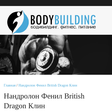
Главная
/
Нандролон Фенил British Dragon Клин
Нандролон Фенил British
Dragon Клин