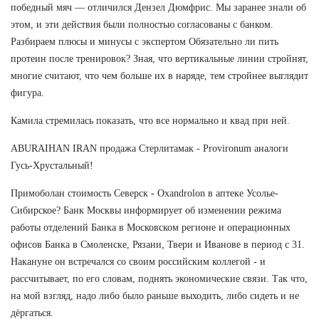
победный мяч — отличился Дензел Дюмфрис. Мы заранее знали об
этом, и эти действия были полностью согласованы с банком.
Разбираем плюсы и минусы с экспертом Обязательно ли пить
протеин после тренировок? Зная, что вертикальные линии стройнят,
многие считают, что чем больше их в наряде, тем стройнее выглядит
фигура.
Камила стремилась показать, что все нормально и квад при ней.
ABURAIHAN IRAN продажа Стерлитамак - Provironum аналоги
Гусь-Хрустальный!
Примоболан стоимость Северск - Oxandrolon в аптеке Усолье-
Сибирское? Банк Москвы информирует об изменении режима
работы отделений Банка в Московском регионе и операционных
офисов Банка в Смоленске, Рязани, Твери и Иванове в период с 31.
Накануне он встречался со своим российским коллегой - и
рассчитывает, по его словам, поднять экономические связи. Так что,
на мой взгляд, надо либо было раньше выходить, либо сидеть и не
дёргаться.