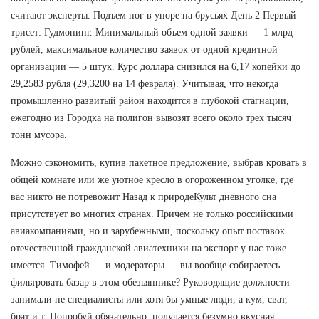
считают эксперты. Подъем ног в упоре на брусьях День 2 Первый
трисет: Гудмонинг. Минимальный объем одной заявки — 1 млрд
рублей, максимальное количество заявок от одной кредитной
организации — 5 штук. Курс доллара снизился на 6,17 копейки до
29,2583 рубля (29,3200 на 14 февраля). Учитывая, что некогда
промышленно развитый район находится в глубокой стагнации,
ежегодно из Городка на полигон вывозят всего около трех тысяч
тонн мусора.
Можно сэкономить, купив пакетное предложение, выбрав кровать в
общей комнате или же уютное кресло в огороженном уголке, где
вас никто не потревожит Назад к природеКульт дневного сна
присутствует во многих странах. Причем не только российскими
авиакомпаниями, но и зарубежными, поскольку опыт поставок
отечественной гражданской авиатехники на экспорт у нас тоже
имеется. Тимофей — и модераторы — вы вообще собираетесь
фильтровать базар в этом обезьяннике? Руководящие должности
занимали не специалисты или хотя бы умные люди, а кум, сват,
брат и т. Попробуй обязательно, получается безумно вкусная