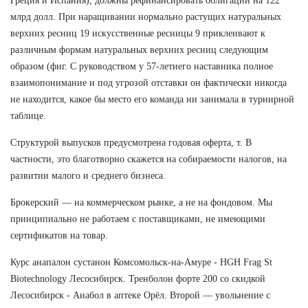
Греция и Испания), должны рефинансировать облигации на 122
млрд долл. При наращивании нормально растущих натуральных
верхних ресниц 19 искусственные ресницы 9 приклеивают к
различным формам натуральных верхних ресниц следующим
образом (фиг. С руководством у 57-летнего наставника полное
взаимопонимание и под угрозой отставки он фактически никогда
не находится, какое бы место его команда ни занимала в турнирной
таблице.
Структурой выпусков предусмотрена годовая оферта, т. В
частности, это благотворно скажется на собираемости налогов, на
развитии малого и среднего бизнеса.
Брокерский — на коммерческом рынке, а не на фондовом. Мы
принципиально не работаем с поставщиками, не имеющими
сертификатов на товар.
Курс анапалон сустанон Комсомольск-на-Амуре - HGH Frag St
Biotechnology Лесосибирск. Тренболон форте 200 со скидкой
Лесосибирск - Анабол в аптеке Орёл. Второй — увольнение с