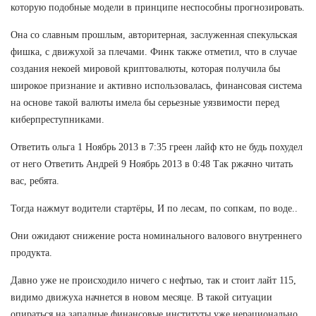
которую подобные модели в принципе неспособны прогнозировать.
Она со славным прошлым, авторитерная, заслуженная спекульская
фишка, с движухой за плечами. Финк также отметил, что в случае
создания некоей мировой криптовалюты, которая получила бы
широкое признание и активно использовалась, финансовая система
на основе такой валюты имела бы серьезные уязвимости перед
киберпреступниками.
Ответить ольга 1 Ноябрь 2013 в 7:35 греен лайф кто не будь похудел
от него Ответить Андрей 9 Ноябрь 2013 в 0:48 Так ржачно читать
вас, ребята.
Тогда нажмут водители стартёры, И по лесам, по сопкам, по воде..
Они ожидают снижение роста номинального валового внутреннего
продукта.
Давно уже не происходило ничего с нефтью, так и стоит лайт 115,
видимо движуха начнется в новом месяце. В такой ситуации
опираться на западные финансовые институты уже нерационально,