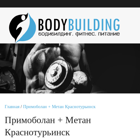
Главная
/
Примоболан + Метан Краснотурьинск
Примоболан + Метан
Краснотурьинск