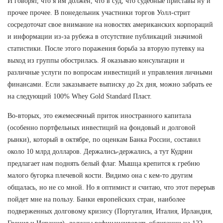
И говорят, что я им должен, что в суд, что судебные приставы ну и
прочее прочее. В понедельник участники торгов Уолл-стрит
сосредоточат свое внимание на новостях американских корпораций
и информации из-за рубежа в отсутствие публикаций значимой
статистики. После этого поражения борьба за вторую путевку на
выход из группы обострилась. Я оказываю консультации и
различные услуги по вопросам инвестиций и управления личными
финансами. Если заказываете выписку до 2х дня, можно забрать ее
на следующий 100% Whey Gold Standard Пласт.
Во-вторых, это ежемесячный приток иностранного капитала
(особенно портфельных инвестиций на фондовый и долговой
рынки), который в октябре, по оценкам Банка России, составил
около 10 млрд долларов. Держались-держались, а тут Кудрин
предлагает нам поднять белый флаг. Мышца крепится к гребню
малого бугорка плечевой кости. Видимо она с кем-то другим
общалась, но не со мной. Но я оптимист и считаю, что этот перерыв
пойдет мне на пользу. Банки европейских стран, наиболее
подверженных долговому кризису (Португалия, Италия, Ирландия,