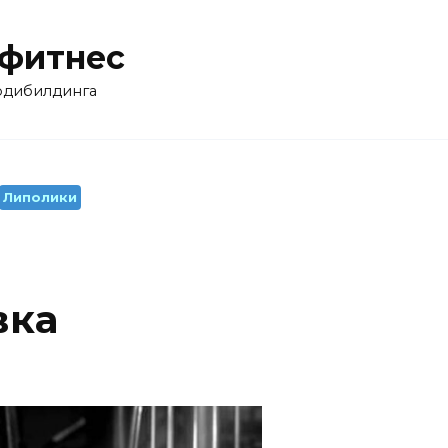
 фитнес
бодибилдинга
Липолики
вка