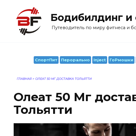
Перейти
к
Бодибилдинг и
содержанию
Путеводитель по миру фитнеса и 
СпортПит
Перорально
Inject
ГоРмошки
ГЛАВНАЯ
>
ОЛЕАТ 50 МГ ДОСТАВКА ТОЛЬЯТТИ
Олеат 50 Мг доста
Тольятти