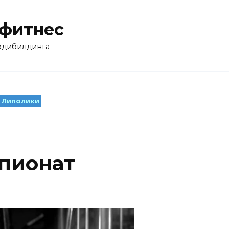
 фитнес
бодибилдинга
Липолики
пионат