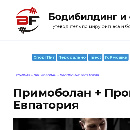
Перейти
к
Бодибилдинг и
содержанию
Путеводитель по миру фитнеса и 
СпортПит
Перорально
Inject
ГоРмошки
ГЛАВНАЯ
>
ПРИМОБОЛАН + ПРОПИОНАТ ЕВПАТОРИЯ
Примоболан + Про
Евпатория